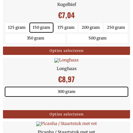
Kogelbief
€
7,04
125 gram
150 gram
175 gram
200 gram
250 gram
350 gram
500 gram
Opties selecteren
Longhaas
€
8,97
300 gram
Opties selecteren
Picanha / Staartstuk met vet