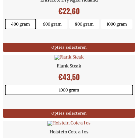
Entrecote Dry Aged Holland
€
22,60
400 gram
600 gram
800 gram
1000 gram
Opties selecteren
Flank Steak
€
43,50
1000 gram
Opties selecteren
Holstein Cote a l os