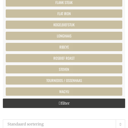
FLANK STEAK
FLAT IRON
KOGELBIEFSTUK
LONGHAAS
RIBEYE
ROSBIEF ROAST
STOVEN
TOURNEDOS / OSSENHAAS
WAGYU
filter
Standaard sortering