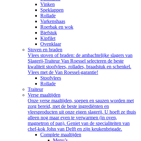
Vinken
Speklappen
Rollade
Varkenshaas
Roerbak en wok
Biefstuk
Kipfilet
Ovenklaar
Stoven en braden
Vlees stoven of braden: de ambachtelijke slagers van
Slagerij-Traiteur Van Roessel selecteren de beste
kwaliteit stoofvlees, rollades, braadstuk en schenkel.
Vlees met de Van Roessel-garantie!
Stoofvlees
Rollade
Traiteur
Verse maaltijden
Onze verse maaltijden, soepen en sauzen worden met
zorg bereid, met de beste ingrediënten en
vleesproducten uit onze eigen slagerij. U hoeft ze thuis
alleen nog maar even te verwarmen (in oven,
magnetron of pan). Geniet van de specialiteiten van
chef-kok John van Delft en zijn keukenbrigade.
Complete maaltijden
Menu’s