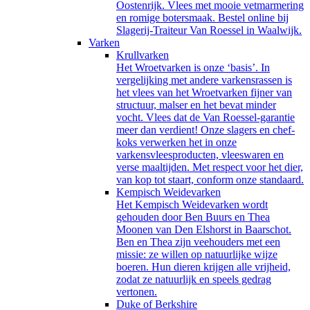
Oostenrijk. Vlees met mooie vetmarmering
en romige botersmaak. Bestel online bij
Slagerij-Traiteur Van Roessel in Waalwijk.
Varken
Krullvarken
Het Wroetvarken is onze ‘basis’. In
vergelijking met andere varkensrassen is
het vlees van het Wroetvarken fijner van
structuur, malser en het bevat minder
vocht. Vlees dat de Van Roessel-garantie
meer dan verdient! Onze slagers en chef-
koks verwerken het in onze
varkensvleesproducten, vleeswaren en
verse maaltijden. Met respect voor het dier,
van kop tot staart, conform onze standaard.
Kempisch Weidevarken
Het Kempisch Weidevarken wordt
gehouden door Ben Buurs en Thea
Moonen van Den Elshorst in Baarschot.
Ben en Thea zijn veehouders met een
missie: ze willen op natuurlijke wijze
boeren. Hun dieren krijgen alle vrijheid,
zodat ze natuurlijk en speels gedrag
vertonen.
Duke of Berkshire