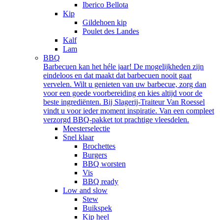
Iberico Bellota
Kip
Gildehoen kip
Poulet des Landes
Kalf
Lam
BBQ
Barbecuen kan het héle jaar! De mogelijkheden zijn
eindeloos en dat maakt dat barbecuen nooit gaat
vervelen. Wilt u genieten van uw barbecue, zorg dan
voor een goede voorbereiding en kies altijd voor de
beste ingrediënten. Bij Slagerij-Traiteur Van Roessel
vindt u voor ieder moment inspiratie. Van een compleet
verzorgd BBQ-pakket tot prachtige vleesdelen.
Meesterselectie
Snel klaar
Brochettes
Burgers
BBQ worsten
Vis
BBQ ready
Low and slow
Stew
Buikspek
Kip heel