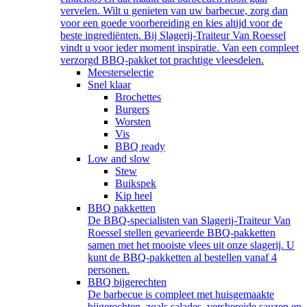
vervelen. Wilt u genieten van uw barbecue, zorg dan
voor een goede voorbereiding en kies altijd voor de
beste ingrediënten. Bij Slagerij-Traiteur Van Roessel
vindt u voor ieder moment inspiratie. Van een compleet
verzorgd BBQ-pakket tot prachtige vleesdelen.
Meesterselectie
Snel klaar
Brochettes
Burgers
Worsten
Vis
BBQ ready
Low and slow
Stew
Buikspek
Kip heel
BBQ pakketten
De BBQ-specialisten van Slagerij-Traiteur Van
Roessel stellen gevarieerde BBQ-pakketten
samen met het mooiste vlees uit onze slagerij. U
kunt de BBQ-pakketten al bestellen vanaf 4
personen.
BBQ bijgerechten
De barbecue is compleet met huisgemaakte
bijgerechten, zoals salades, versbereide sauzen en