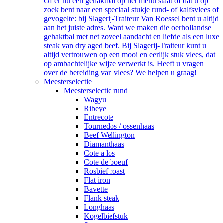
Of er nu een gehaktbal op het menu staat of dat u op
zoek bent naar een speciaal stukje rund- of kalfsvlees of
gevogelte: bij Slagerij-Traiteur Van Roessel bent u altijd
aan het juiste adres. Want we maken die oerhollandse
gehaktbal met net zoveel aandacht en liefde als een luxe
steak van dry aged beef. Bij Slagerij-Traiteur kunt u
altijd vertrouwen op een mooi en eerlijk stuk vlees, dat
op ambachtelijke wijze verwerkt is. Heeft u vragen
over de bereiding van vlees? We helpen u graag!
Meesterselectie
Meesterselectie rund
Wagyu
Ribeye
Entrecote
Tournedos / ossenhaas
Beef Wellington
Diamanthaas
Cote a los
Cote de boeuf
Rosbief roast
Flat iron
Bavette
Flank steak
Longhaas
Kogelbiefstuk