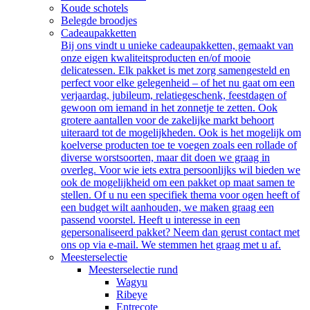
Koude schotels
Belegde broodjes
Cadeaupakketten
Bij ons vindt u unieke cadeaupakketten, gemaakt van
onze eigen kwaliteitsproducten en/of mooie
delicatessen. Elk pakket is met zorg samengesteld en
perfect voor elke gelegenheid – of het nu gaat om een
verjaardag, jubileum, relatiegeschenk, feestdagen of
gewoon om iemand in het zonnetje te zetten. Ook
grotere aantallen voor de zakelijke markt behoort
uiteraard tot de mogelijkheden. Ook is het mogelijk om
koelverse producten toe te voegen zoals een rollade of
diverse worstsoorten, maar dit doen we graag in
overleg. Voor wie iets extra persoonlijks wil bieden we
ook de mogelijkheid om een pakket op maat samen te
stellen. Of u nu een specifiek thema voor ogen heeft of
een budget wilt aanhouden, we maken graag een
passend voorstel. Heeft u interesse in een
gepersonaliseerd pakket? Neem dan gerust contact met
ons op via e-mail. We stemmen het graag met u af.
Meesterselectie
Meesterselectie rund
Wagyu
Ribeye
Entrecote