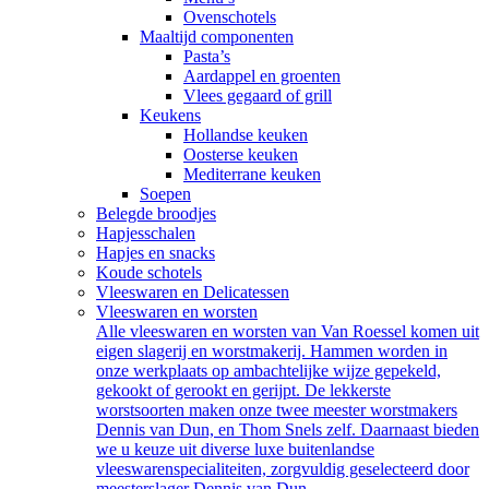
Ovenschotels
Maaltijd componenten
Pasta’s
Aardappel en groenten
Vlees gegaard of grill
Keukens
Hollandse keuken
Oosterse keuken
Mediterrane keuken
Soepen
Belegde broodjes
Hapjesschalen
Hapjes en snacks
Koude schotels
Vleeswaren en Delicatessen
Vleeswaren en worsten
Alle vleeswaren en worsten van Van Roessel komen uit
eigen slagerij en worstmakerij. Hammen worden in
onze werkplaats op ambachtelijke wijze gepekeld,
gekookt of gerookt en gerijpt. De lekkerste
worstsoorten maken onze twee meester worstmakers
Dennis van Dun, en Thom Snels zelf. Daarnaast bieden
we u keuze uit diverse luxe buitenlandse
vleeswarenspecialiteiten, zorgvuldig geselecteerd door
meesterslager Dennis van Dun.