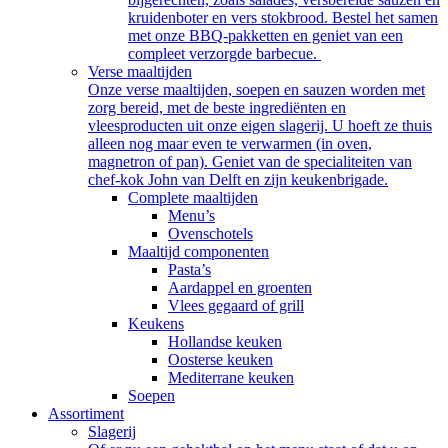
kruidenboter en vers stokbrood. Bestel het samen
met onze BBQ-pakketten en geniet van een
compleet verzorgde barbecue.
Verse maaltijden
Onze verse maaltijden, soepen en sauzen worden met
zorg bereid, met de beste ingrediënten en
vleesproducten uit onze eigen slagerij. U hoeft ze thuis
alleen nog maar even te verwarmen (in oven,
magnetron of pan). Geniet van de specialiteiten van
chef-kok John van Delft en zijn keukenbrigade.
Complete maaltijden
Menu’s
Ovenschotels
Maaltijd componenten
Pasta’s
Aardappel en groenten
Vlees gegaard of grill
Keukens
Hollandse keuken
Oosterse keuken
Mediterrane keuken
Soepen
Assortiment
Slagerij