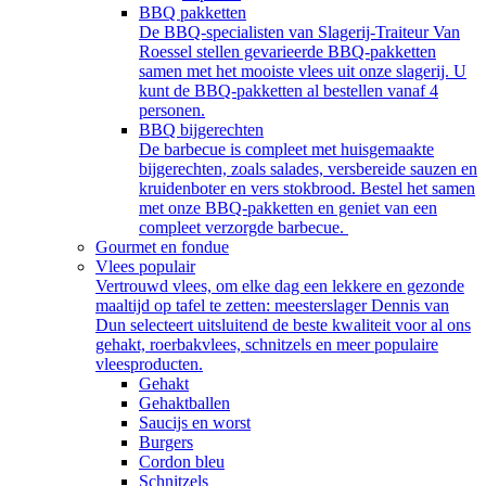
BBQ pakketten
De BBQ-specialisten van Slagerij-Traiteur Van
Roessel stellen gevarieerde BBQ-pakketten
samen met het mooiste vlees uit onze slagerij. U
kunt de BBQ-pakketten al bestellen vanaf 4
personen.
BBQ bijgerechten
De barbecue is compleet met huisgemaakte
bijgerechten, zoals salades, versbereide sauzen en
kruidenboter en vers stokbrood. Bestel het samen
met onze BBQ-pakketten en geniet van een
compleet verzorgde barbecue.
Gourmet en fondue
Vlees populair
Vertrouwd vlees, om elke dag een lekkere en gezonde
maaltijd op tafel te zetten: meesterslager Dennis van
Dun selecteert uitsluitend de beste kwaliteit voor al ons
gehakt, roerbakvlees, schnitzels en meer populaire
vleesproducten.
Gehakt
Gehaktballen
Saucijs en worst
Burgers
Cordon bleu
Schnitzels