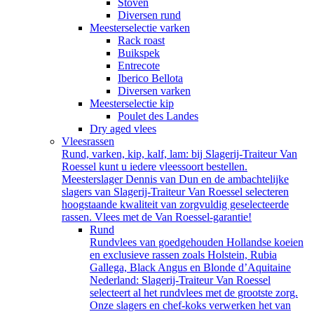
Stoven
Diversen rund
Meesterselectie varken
Rack roast
Buikspek
Entrecote
Iberico Bellota
Diversen varken
Meesterselectie kip
Poulet des Landes
Dry aged vlees
Vleesrassen
Rund, varken, kip, kalf, lam: bij Slagerij-Traiteur Van
Roessel kunt u iedere vleessoort bestellen.
Meesterslager Dennis van Dun en de ambachtelijke
slagers van Slagerij-Traiteur Van Roessel selecteren
hoogstaande kwaliteit van zorgvuldig geselecteerde
rassen. Vlees met de Van Roessel-garantie!
Rund
Rundvlees van goedgehouden Hollandse koeien
en exclusieve rassen zoals Holstein, Rubia
Gallega, Black Angus en Blonde d’Aquitaine
Nederland: Slagerij-Traiteur Van Roessel
selecteert al het rundvlees met de grootste zorg.
Onze slagers en chef-koks verwerken het van