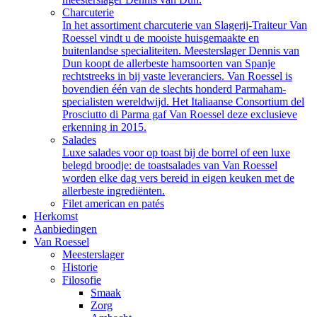
Charcuterie
In het assortiment charcuterie van Slagerij-Traiteur Van
Roessel vindt u de mooiste huisgemaakte en
buitenlandse specialiteiten. Meesterslager Dennis van
Dun koopt de allerbeste hamsoorten van Spanje
rechtstreeks in bij vaste leveranciers. Van Roessel is
bovendien één van de slechts honderd Parmaham-
specialisten wereldwijd. Het Italiaanse Consortium del
Prosciutto di Parma gaf Van Roessel deze exclusieve
erkenning in 2015.
Salades
Luxe salades voor op toast bij de borrel of een luxe
belegd broodje: de toastsalades van Van Roessel
worden elke dag vers bereid in eigen keuken met de
allerbeste ingrediënten.
Filet american en patés
Herkomst
Aanbiedingen
Van Roessel
Meesterslager
Historie
Filosofie
Smaak
Zorg