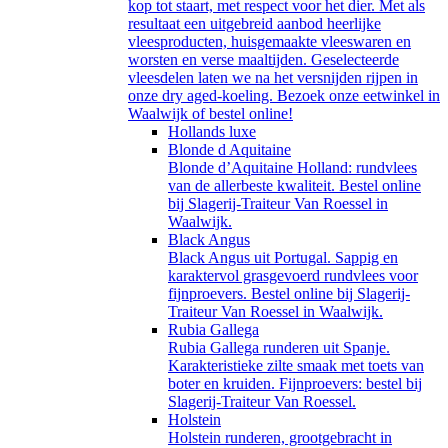
kop tot staart, met respect voor het dier. Met als
resultaat een uitgebreid aanbod heerlijke
vleesproducten, huisgemaakte vleeswaren en
worsten en verse maaltijden. Geselecteerde
vleesdelen laten we na het versnijden rijpen in
onze dry aged-koeling. Bezoek onze eetwinkel in
Waalwijk of bestel online!
Hollands luxe
Blonde d Aquitaine
Blonde d’Aquitaine Holland: rundvlees
van de allerbeste kwaliteit. Bestel online
bij Slagerij-Traiteur Van Roessel in
Waalwijk.
Black Angus
Black Angus uit Portugal. Sappig en
karaktervol grasgevoerd rundvlees voor
fijnproevers. Bestel online bij Slagerij-
Traiteur Van Roessel in Waalwijk.
Rubia Gallega
Rubia Gallega runderen uit Spanje.
Karakteristieke zilte smaak met toets van
boter en kruiden. Fijnproevers: bestel bij
Slagerij-Traiteur Van Roessel.
Holstein
Holstein runderen, grootgebracht in