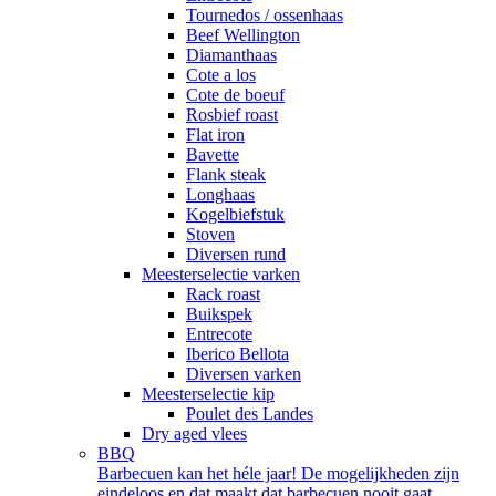
Tournedos / ossenhaas
Beef Wellington
Diamanthaas
Cote a los
Cote de boeuf
Rosbief roast
Flat iron
Bavette
Flank steak
Longhaas
Kogelbiefstuk
Stoven
Diversen rund
Meesterselectie varken
Rack roast
Buikspek
Entrecote
Iberico Bellota
Diversen varken
Meesterselectie kip
Poulet des Landes
Dry aged vlees
BBQ
Barbecuen kan het héle jaar! De mogelijkheden zijn
eindeloos en dat maakt dat barbecuen nooit gaat