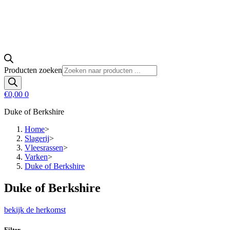
Producten zoeken
€
0,00
0
Duke of Berkshire
Home
>
Slagerij
>
Vleesrassen
>
Varken
>
Duke of Berkshire
Duke of Berkshire
bekijk de herkomst
Filter