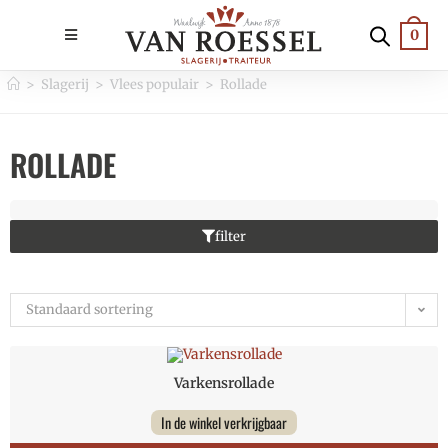
0
>
Slagerij
>
Vlees populair
>
Rollade
ROLLADE
filter
Standaard sortering
Varkensrollade
In de winkel verkrijgbaar