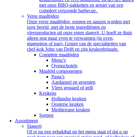
met onze BBQ-pakketten en geniet van een
compleet verzorgde barbecue.
Verse maaltijden
Onze verse maaltijden, soepen en sauzen worden met
zorg bereid, met de beste ingrediënten en
vleesproducten uit onze eigen slagerij. U hoeft ze thuis
alleen nog maar even te verwarmen (in oven,
magnetron of pan). Geniet van de specialiteiten van
chef-kok John van Delft en zijn keukenbrigade.
Complete maaltijden
Menu’s
Ovenschotels
Maaltijd componenten
Pasta’s
Aardappel en groenten
Vlees gegaard of grill
Keukens
Hollandse keuken
Oosterse keuken
Mediterrane keuken
Soepen
Assortiment
Slagerij
Of er nu een gehaktbal op het menu staat of dat u op