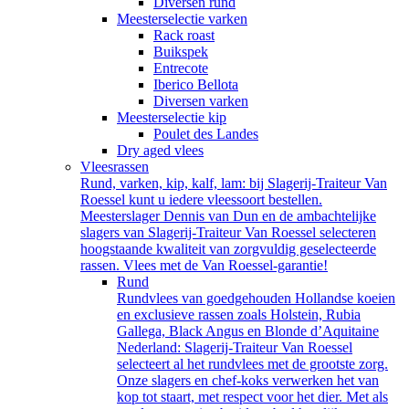
Diversen rund
Meesterselectie varken
Rack roast
Buikspek
Entrecote
Iberico Bellota
Diversen varken
Meesterselectie kip
Poulet des Landes
Dry aged vlees
Vleesrassen
Rund, varken, kip, kalf, lam: bij Slagerij-Traiteur Van
Roessel kunt u iedere vleessoort bestellen.
Meesterslager Dennis van Dun en de ambachtelijke
slagers van Slagerij-Traiteur Van Roessel selecteren
hoogstaande kwaliteit van zorgvuldig geselecteerde
rassen. Vlees met de Van Roessel-garantie!
Rund
Rundvlees van goedgehouden Hollandse koeien
en exclusieve rassen zoals Holstein, Rubia
Gallega, Black Angus en Blonde d’Aquitaine
Nederland: Slagerij-Traiteur Van Roessel
selecteert al het rundvlees met de grootste zorg.
Onze slagers en chef-koks verwerken het van
kop tot staart, met respect voor het dier. Met als