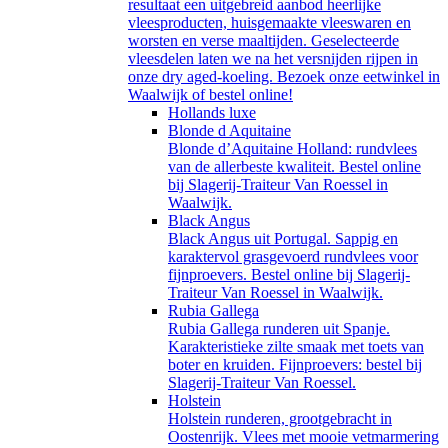
resultaat een uitgebreid aanbod heerlijke
vleesproducten, huisgemaakte vleeswaren en
worsten en verse maaltijden. Geselecteerde
vleesdelen laten we na het versnijden rijpen in
onze dry aged-koeling. Bezoek onze eetwinkel in
Waalwijk of bestel online!
Hollands luxe
Blonde d Aquitaine
Blonde d’Aquitaine Holland: rundvlees
van de allerbeste kwaliteit. Bestel online
bij Slagerij-Traiteur Van Roessel in
Waalwijk.
Black Angus
Black Angus uit Portugal. Sappig en
karaktervol grasgevoerd rundvlees voor
fijnproevers. Bestel online bij Slagerij-
Traiteur Van Roessel in Waalwijk.
Rubia Gallega
Rubia Gallega runderen uit Spanje.
Karakteristieke zilte smaak met toets van
boter en kruiden. Fijnproevers: bestel bij
Slagerij-Traiteur Van Roessel.
Holstein
Holstein runderen, grootgebracht in
Oostenrijk. Vlees met mooie vetmarmering