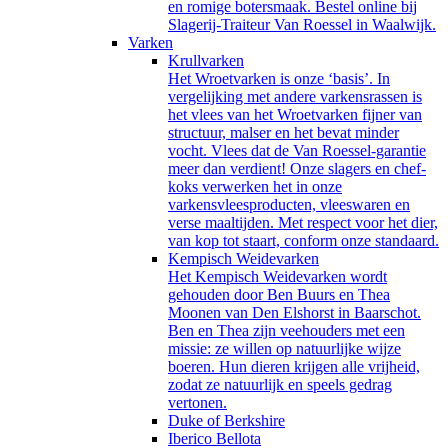
en romige botersmaak. Bestel online bij
Slagerij-Traiteur Van Roessel in Waalwijk.
Varken
Krullvarken
Het Wroetvarken is onze ‘basis’. In
vergelijking met andere varkensrassen is
het vlees van het Wroetvarken fijner van
structuur, malser en het bevat minder
vocht. Vlees dat de Van Roessel-garantie
meer dan verdient! Onze slagers en chef-
koks verwerken het in onze
varkensvleesproducten, vleeswaren en
verse maaltijden. Met respect voor het dier,
van kop tot staart, conform onze standaard.
Kempisch Weidevarken
Het Kempisch Weidevarken wordt
gehouden door Ben Buurs en Thea
Moonen van Den Elshorst in Baarschot.
Ben en Thea zijn veehouders met een
missie: ze willen op natuurlijke wijze
boeren. Hun dieren krijgen alle vrijheid,
zodat ze natuurlijk en speels gedrag
vertonen.
Duke of Berkshire
Iberico Bellota