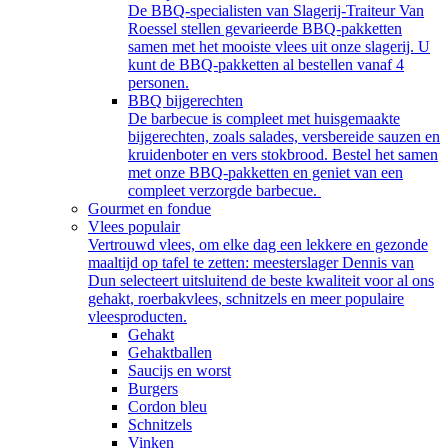
De BBQ-specialisten van Slagerij-Traiteur Van
Roessel stellen gevarieerde BBQ-pakketten
samen met het mooiste vlees uit onze slagerij. U
kunt de BBQ-pakketten al bestellen vanaf 4
personen.
BBQ bijgerechten
De barbecue is compleet met huisgemaakte
bijgerechten, zoals salades, versbereide sauzen en
kruidenboter en vers stokbrood. Bestel het samen
met onze BBQ-pakketten en geniet van een
compleet verzorgde barbecue.
Gourmet en fondue
Vlees populair
Vertrouwd vlees, om elke dag een lekkere en gezonde
maaltijd op tafel te zetten: meesterslager Dennis van
Dun selecteert uitsluitend de beste kwaliteit voor al ons
gehakt, roerbakvlees, schnitzels en meer populaire
vleesproducten.
Gehakt
Gehaktballen
Saucijs en worst
Burgers
Cordon bleu
Schnitzels
Vinken