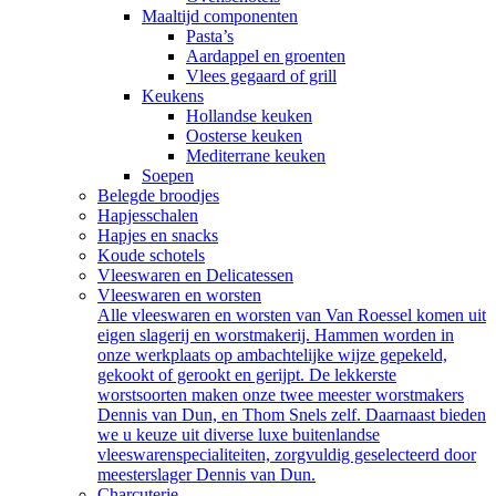
Maaltijd componenten
Pasta’s
Aardappel en groenten
Vlees gegaard of grill
Keukens
Hollandse keuken
Oosterse keuken
Mediterrane keuken
Soepen
Belegde broodjes
Hapjesschalen
Hapjes en snacks
Koude schotels
Vleeswaren en Delicatessen
Vleeswaren en worsten
Alle vleeswaren en worsten van Van Roessel komen uit
eigen slagerij en worstmakerij. Hammen worden in
onze werkplaats op ambachtelijke wijze gepekeld,
gekookt of gerookt en gerijpt. De lekkerste
worstsoorten maken onze twee meester worstmakers
Dennis van Dun, en Thom Snels zelf. Daarnaast bieden
we u keuze uit diverse luxe buitenlandse
vleeswarenspecialiteiten, zorgvuldig geselecteerd door
meesterslager Dennis van Dun.
Charcuterie