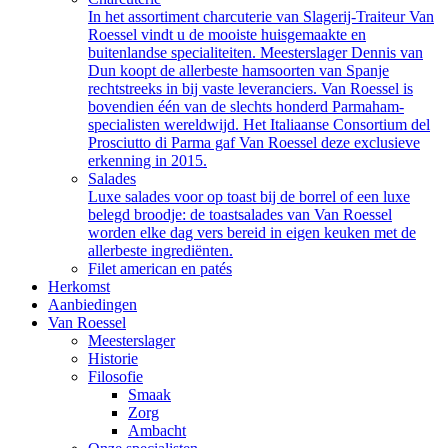
In het assortiment charcuterie van Slagerij-Traiteur Van
Roessel vindt u de mooiste huisgemaakte en
buitenlandse specialiteiten. Meesterslager Dennis van
Dun koopt de allerbeste hamsoorten van Spanje
rechtstreeks in bij vaste leveranciers. Van Roessel is
bovendien één van de slechts honderd Parmaham-
specialisten wereldwijd. Het Italiaanse Consortium del
Prosciutto di Parma gaf Van Roessel deze exclusieve
erkenning in 2015.
Salades
Luxe salades voor op toast bij de borrel of een luxe
belegd broodje: de toastsalades van Van Roessel
worden elke dag vers bereid in eigen keuken met de
allerbeste ingrediënten.
Filet american en patés
Herkomst
Aanbiedingen
Van Roessel
Meesterslager
Historie
Filosofie
Smaak
Zorg
Ambacht