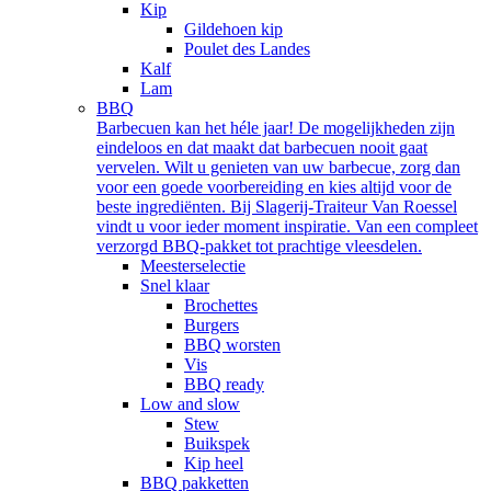
Kip
Gildehoen kip
Poulet des Landes
Kalf
Lam
BBQ
Barbecuen kan het héle jaar! De mogelijkheden zijn
eindeloos en dat maakt dat barbecuen nooit gaat
vervelen. Wilt u genieten van uw barbecue, zorg dan
voor een goede voorbereiding en kies altijd voor de
beste ingrediënten. Bij Slagerij-Traiteur Van Roessel
vindt u voor ieder moment inspiratie. Van een compleet
verzorgd BBQ-pakket tot prachtige vleesdelen.
Meesterselectie
Snel klaar
Brochettes
Burgers
BBQ worsten
Vis
BBQ ready
Low and slow
Stew
Buikspek
Kip heel
BBQ pakketten