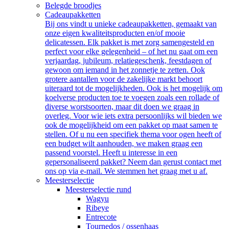
Belegde broodjes
Cadeaupakketten
Bij ons vindt u unieke cadeaupakketten, gemaakt van
onze eigen kwaliteitsproducten en/of mooie
delicatessen. Elk pakket is met zorg samengesteld en
perfect voor elke gelegenheid – of het nu gaat om een
verjaardag, jubileum, relatiegeschenk, feestdagen of
gewoon om iemand in het zonnetje te zetten. Ook
grotere aantallen voor de zakelijke markt behoort
uiteraard tot de mogelijkheden. Ook is het mogelijk om
koelverse producten toe te voegen zoals een rollade of
diverse worstsoorten, maar dit doen we graag in
overleg. Voor wie iets extra persoonlijks wil bieden we
ook de mogelijkheid om een pakket op maat samen te
stellen. Of u nu een specifiek thema voor ogen heeft of
een budget wilt aanhouden, we maken graag een
passend voorstel. Heeft u interesse in een
gepersonaliseerd pakket? Neem dan gerust contact met
ons op via e-mail. We stemmen het graag met u af.
Meesterselectie
Meesterselectie rund
Wagyu
Ribeye
Entrecote
Tournedos / ossenhaas