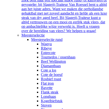
zoek bent naar een speciaal stukje rund- of kalfsvlees of
gevogelte: bij Slagerij-Traiteur Van Roessel bent u altijd
aan het juiste adres. Want we maken die oerhollandse
gehaktbal met net zoveel aandacht en liefde als een luxe
steak van dry aged beef. Bij Slagerij-Traiteur kunt u
altijd vertrouwen op een mooi en eerlijk stuk vlees, dat
op ambachtelijke wijze verwerkt is. Heeft u vragen
over de bereiding van vlees? We helpen u graag!
Meesterselectie
Meesterselectie rund
Wagyu
Ribeye
Entrecote
Tournedos / ossenhaas
Beef Wellington
Diamanthaas
Cote a los
Cote de boeuf
Rosbief roast
Flat iron
Bavette
Flank steak
Longhaas
Kogelbiefstuk
Stoven