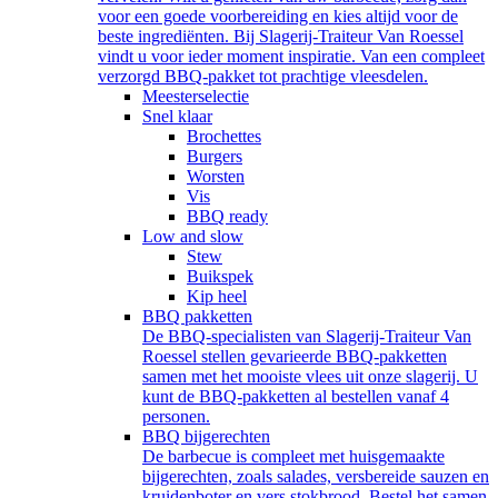
voor een goede voorbereiding en kies altijd voor de
beste ingrediënten. Bij Slagerij-Traiteur Van Roessel
vindt u voor ieder moment inspiratie. Van een compleet
verzorgd BBQ-pakket tot prachtige vleesdelen.
Meesterselectie
Snel klaar
Brochettes
Burgers
Worsten
Vis
BBQ ready
Low and slow
Stew
Buikspek
Kip heel
BBQ pakketten
De BBQ-specialisten van Slagerij-Traiteur Van
Roessel stellen gevarieerde BBQ-pakketten
samen met het mooiste vlees uit onze slagerij. U
kunt de BBQ-pakketten al bestellen vanaf 4
personen.
BBQ bijgerechten
De barbecue is compleet met huisgemaakte
bijgerechten, zoals salades, versbereide sauzen en
kruidenboter en vers stokbrood. Bestel het samen