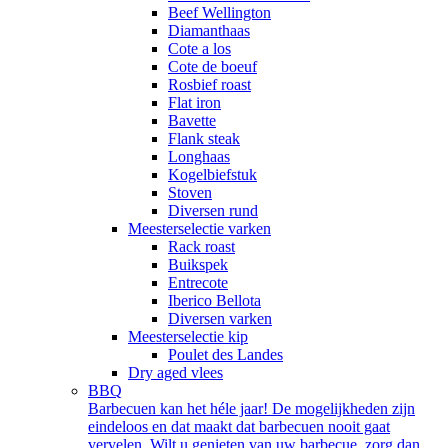
Beef Wellington
Diamanthaas
Cote a los
Cote de boeuf
Rosbief roast
Flat iron
Bavette
Flank steak
Longhaas
Kogelbiefstuk
Stoven
Diversen rund
Meesterselectie varken
Rack roast
Buikspek
Entrecote
Iberico Bellota
Diversen varken
Meesterselectie kip
Poulet des Landes
Dry aged vlees
BBQ
Barbecuen kan het héle jaar! De mogelijkheden zijn
eindeloos en dat maakt dat barbecuen nooit gaat
vervelen. Wilt u genieten van uw barbecue, zorg dan