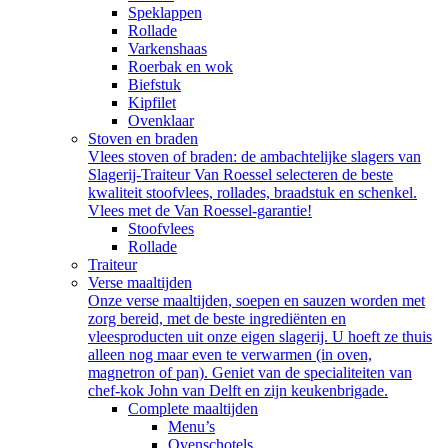
Speklappen
Rollade
Varkenshaas
Roerbak en wok
Biefstuk
Kipfilet
Ovenklaar
Stoven en braden
Vlees stoven of braden: de ambachtelijke slagers van
Slagerij-Traiteur Van Roessel selecteren de beste
kwaliteit stoofvlees, rollades, braadstuk en schenkel.
Vlees met de Van Roessel-garantie!
Stoofvlees
Rollade
Traiteur
Verse maaltijden
Onze verse maaltijden, soepen en sauzen worden met
zorg bereid, met de beste ingrediënten en
vleesproducten uit onze eigen slagerij. U hoeft ze thuis
alleen nog maar even te verwarmen (in oven,
magnetron of pan). Geniet van de specialiteiten van
chef-kok John van Delft en zijn keukenbrigade.
Complete maaltijden
Menu’s
Ovenschotels