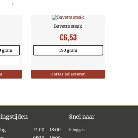
Bavette steak
€
6,53
0 gram
150 gram
en
Opties selecteren
ingstijden
Snel naar
dag
11:00 – 18:00
Inloggen