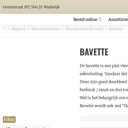
Grotestraat 197, 5141 JS Waalwijk
Bestel online
Assortime
>
Slagerij
>
Meesterselectie
>
Meesterselectie rund
>
Bavette
BAVETTE
De bavette is een plat vl
ademhaling. Vandaar dat 
Deze zijn goed doorbloed 
biefstuk / steak en dus ro
Wel is het belangrijk om e
Bavette wordt ook wel “f
Filter