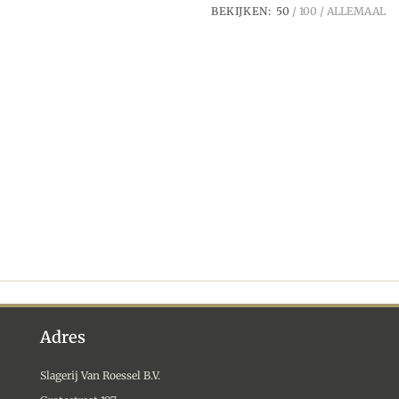
BEKIJKEN:
50
100
ALLEMAAL
Adres
Slagerij Van Roessel B.V.