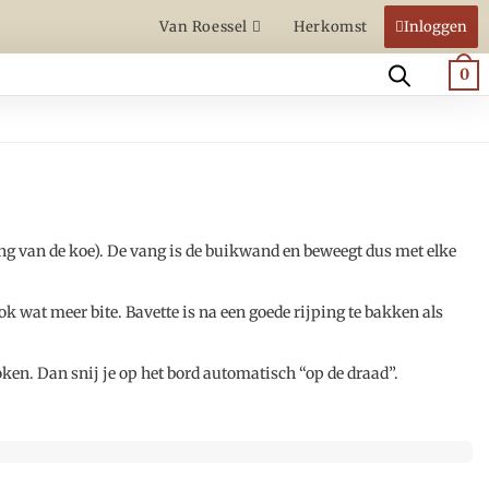
Van Roessel
Herkomst
Inloggen
0
vang van de koe). De vang is de buikwand en beweegt dus met elke
k wat meer bite. Bavette is na een goede rijping te bakken als
roken. Dan snij je op het bord automatisch “op de draad”.