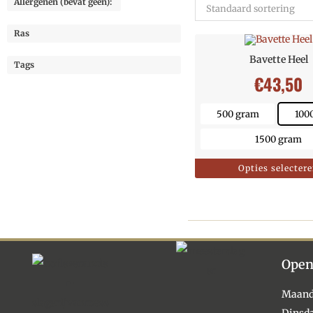
Allergenen (bevat geen):
Standaard sortering
Ras
Bavette Heel
Tags
€
43,50
500 gram
100
1500 gram
Opties selecter
Open
Maan