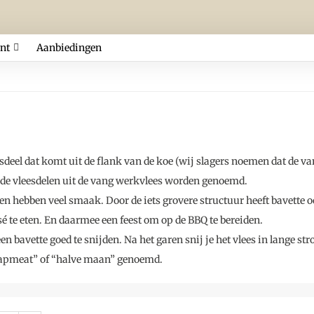
nt
Aanbiedingen
eesdeel dat komt uit de flank van de koe (wij slagers noemen dat de 
de vleesdelen uit de vang werkvlees worden genoemd.
en hebben veel smaak. Door de iets grovere structuur heeft bavette oo
sé te eten. En daarmee een feest om op de BBQ te bereiden.
en bavette goed te snijden. Na het garen snij je het vlees in lange st
lapmeat” of “halve maan” genoemd.