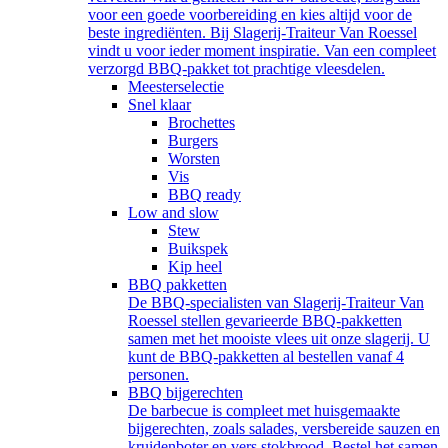
voor een goede voorbereiding en kies altijd voor de
beste ingrediënten. Bij Slagerij-Traiteur Van Roessel
vindt u voor ieder moment inspiratie. Van een compleet
verzorgd BBQ-pakket tot prachtige vleesdelen.
Meesterselectie
Snel klaar
Brochettes
Burgers
Worsten
Vis
BBQ ready
Low and slow
Stew
Buikspek
Kip heel
BBQ pakketten
De BBQ-specialisten van Slagerij-Traiteur Van
Roessel stellen gevarieerde BBQ-pakketten
samen met het mooiste vlees uit onze slagerij. U
kunt de BBQ-pakketten al bestellen vanaf 4
personen.
BBQ bijgerechten
De barbecue is compleet met huisgemaakte
bijgerechten, zoals salades, versbereide sauzen en
kruidenboter en vers stokbrood. Bestel het samen