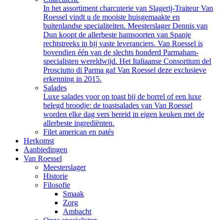
In het assortiment charcuterie van Slagerij-Traiteur Van
Roessel vindt u de mooiste huisgemaakte en
buitenlandse specialiteiten. Meesterslager Dennis van
Dun koopt de allerbeste hamsoorten van Spanje
rechtstreeks in bij vaste leveranciers. Van Roessel is
bovendien één van de slechts honderd Parmaham-
specialisten wereldwijd. Het Italiaanse Consortium del
Prosciutto di Parma gaf Van Roessel deze exclusieve
erkenning in 2015.
Salades
Luxe salades voor op toast bij de borrel of een luxe
belegd broodje: de toastsalades van Van Roessel
worden elke dag vers bereid in eigen keuken met de
allerbeste ingrediënten.
Filet american en patés
Herkomst
Aanbiedingen
Van Roessel
Meesterslager
Historie
Filosofie
Smaak
Zorg
Ambacht