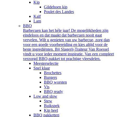
Kip
Gildehoen kip
Poulet des Landes
Kalf
Lam
BBQ
Barbecuen kan het héle jaar! De mogelijkheden zijn
eindeloos en dat maakt dat barbecuen nooit gaat
vervelen. Wilt u genieten van uw barbecue, zorg dan
voor een goede voorbereiding en kies altijd voor de
beste ingrediënten. Bij Slagerij-Traiteur Van Roessel
vindt u voor ieder moment inspiratie. Van een compleet
verzorgd BBQ-pakket tot prachtige vleesdelen.
Meesterselectie
Snel klaar
Brochettes
Burgers
BBQ worsten
Vis
BBQ ready
Low and slow
Stew
Buikspek
Kip heel
BBQ pakketten