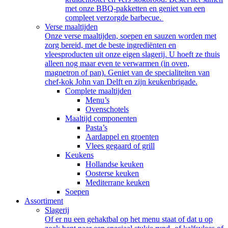
met onze BBQ-pakketten en geniet van een
compleet verzorgde barbecue.
Verse maaltijden
Onze verse maaltijden, soepen en sauzen worden met
zorg bereid, met de beste ingrediënten en
vleesproducten uit onze eigen slagerij. U hoeft ze thuis
alleen nog maar even te verwarmen (in oven,
magnetron of pan). Geniet van de specialiteiten van
chef-kok John van Delft en zijn keukenbrigade.
Complete maaltijden
Menu’s
Ovenschotels
Maaltijd componenten
Pasta’s
Aardappel en groenten
Vlees gegaard of grill
Keukens
Hollandse keuken
Oosterse keuken
Mediterrane keuken
Soepen
Assortiment
Slagerij
Of er nu een gehaktbal op het menu staat of dat u op