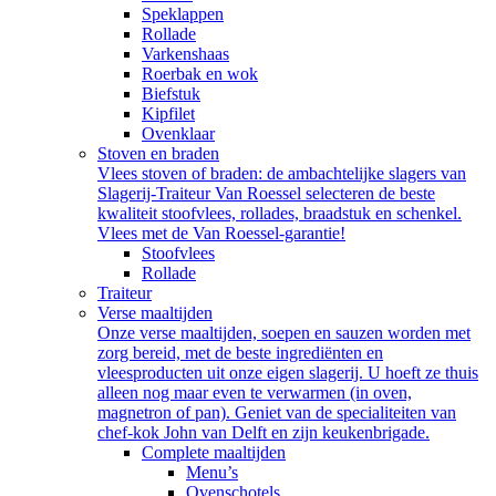
Speklappen
Rollade
Varkenshaas
Roerbak en wok
Biefstuk
Kipfilet
Ovenklaar
Stoven en braden
Vlees stoven of braden: de ambachtelijke slagers van
Slagerij-Traiteur Van Roessel selecteren de beste
kwaliteit stoofvlees, rollades, braadstuk en schenkel.
Vlees met de Van Roessel-garantie!
Stoofvlees
Rollade
Traiteur
Verse maaltijden
Onze verse maaltijden, soepen en sauzen worden met
zorg bereid, met de beste ingrediënten en
vleesproducten uit onze eigen slagerij. U hoeft ze thuis
alleen nog maar even te verwarmen (in oven,
magnetron of pan). Geniet van de specialiteiten van
chef-kok John van Delft en zijn keukenbrigade.
Complete maaltijden
Menu’s
Ovenschotels