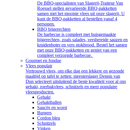
De BBQ-specialisten van Slagerij-Traiteur Van
Roessel stellen gevarieerde BBQ-pakketten
samen met het mooiste vlees uit onze slagerij. U
kunt de BBQ-pakketten al bestellen vanaf 4
personen.
BBQ bijgerechten
De barbecue is compleet met huisgemaakte
bijgerechten, zoals salades, versbereide sauzen en
kruidenboter en vers stokbrood. Bestel het samen
met onze BBQ-pakketten en geniet van een
compleet verzorgde barbecue.
Gourmet en fondue
Vlees populair
Vertrouwd vlees, om elke dag een lekkere en gezonde
maaltijd op tafel te zetten: meesterslager Dennis van
Dun selecteert uitsluitend de beste kwaliteit voor al ons
gehakt, roerbakvlees, schnitzels en meer populaire
vleesproducten.
Gehakt
Gehaktballen
Saucijs en worst
Burgers
Cordon bleu
Schnitzels
Vinken