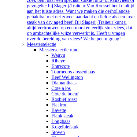
zoek bent naar een speciaal stukje rund- of kalfsvlees of
gevogelte: bij Slagerij-Traiteur Van Roessel bent u altijd
aan het juiste adres. Want we maken die oerhollandse
gehaktbal met net zoveel aandacht en liefde als een luxe
steak van dry aged beef. Bij Slagerij-Traiteur kunt u
altijd vertrouwen op een mooi en eerlijk stuk vlees, dat
op ambachtelijke wijze verwerkt is. Heeft u vragen
over de bereiding van vlees? We helpen u graag!
Meesterselectie
Meesterselectie rund
Wagyu
Ribeye
Entrecote
Tournedos / ossenhaas
Beef Wellington
Diamanthaas
Cote a los
Cote de boeuf
Rosbief roast
Flat iron
Bavette
Flank steak
Longhaas
Kogelbiefstuk
Stoven