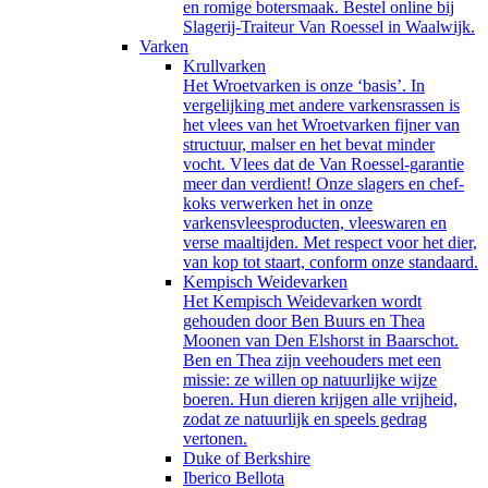
en romige botersmaak. Bestel online bij
Slagerij-Traiteur Van Roessel in Waalwijk.
Varken
Krullvarken
Het Wroetvarken is onze ‘basis’. In
vergelijking met andere varkensrassen is
het vlees van het Wroetvarken fijner van
structuur, malser en het bevat minder
vocht. Vlees dat de Van Roessel-garantie
meer dan verdient! Onze slagers en chef-
koks verwerken het in onze
varkensvleesproducten, vleeswaren en
verse maaltijden. Met respect voor het dier,
van kop tot staart, conform onze standaard.
Kempisch Weidevarken
Het Kempisch Weidevarken wordt
gehouden door Ben Buurs en Thea
Moonen van Den Elshorst in Baarschot.
Ben en Thea zijn veehouders met een
missie: ze willen op natuurlijke wijze
boeren. Hun dieren krijgen alle vrijheid,
zodat ze natuurlijk en speels gedrag
vertonen.
Duke of Berkshire
Iberico Bellota