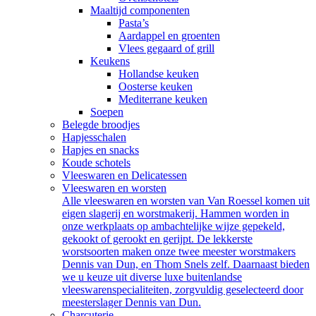
Maaltijd componenten
Pasta’s
Aardappel en groenten
Vlees gegaard of grill
Keukens
Hollandse keuken
Oosterse keuken
Mediterrane keuken
Soepen
Belegde broodjes
Hapjesschalen
Hapjes en snacks
Koude schotels
Vleeswaren en Delicatessen
Vleeswaren en worsten
Alle vleeswaren en worsten van Van Roessel komen uit
eigen slagerij en worstmakerij. Hammen worden in
onze werkplaats op ambachtelijke wijze gepekeld,
gekookt of gerookt en gerijpt. De lekkerste
worstsoorten maken onze twee meester worstmakers
Dennis van Dun, en Thom Snels zelf. Daarnaast bieden
we u keuze uit diverse luxe buitenlandse
vleeswarenspecialiteiten, zorgvuldig geselecteerd door
meesterslager Dennis van Dun.
Charcuterie