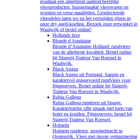
resultaat een uitgebreid aanbod heerlijke
vleesproducten, huisgemaakte vleeswaren en
worsten en verse maaltijden. Geselecteerde
vleesdelen laten we na het versnijden rijpen in
onze dry aged-koeling. Bezoek onze eetwinkel in
Waalwijk of bestel online!
Hollands luxe
Blonde d Aquitaine
Blonde d’Aquitaine Holland: rundvlees
van de allerbeste kwaliteit. Bestel online
bij Slagerij-Traiteur Van Roessel in
Waalwijk.
Black Angus
Black Angus uit Portugal. Sappig en
karaktervol grasgevoerd rundvlees voor
fijnproevers. Bestel online bij Slagerij-
Traiteur Van Roessel in Waalwijk.
Rubia Gallega
Rubia Gallega runderen uit Spanje.
Karakteristieke zilte smaak met toets van
boter en kruiden. Fijnproevers: bestel bij
Slagerij-Traiteur Van Roessel.
Holstein
Holstein runderen, grootgebracht in
Oostenrijk. Vlees met mooie vetmarmering