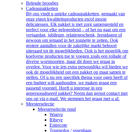
Belegde broodjes
Cadeaupakketten
Bij ons vindt u unieke cadeaupakketten, gemaakt van
onze eigen kwaliteitsproducten en/of mooie
delicatessen. Elk pakket is met zorg samengesteld en
perfect voor elke gelegenheid – of het nu gaat om een
verjaardag, jubileum, relatiegeschenk, feestdagen of
gewoon om iemand in het zonnetje te zetten. Ook
grotere aantallen voor de zakelijke markt behoort
uiteraard tot de mogelijkheden. Ook is het mogelijk om
koelverse producten toe te voegen zoals een rollade of
diverse worstsoorten, maar dit doen we graag in
overleg. Voor wie iets extra persoonlijks wil bieden we
ook de mogelijkheid om een pakket op maat samen te
stellen. Of u nu een specifiek thema voor ogen heeft of
een budget wilt aanhouden, we maken graag een
passend voorstel. Heeft u interesse in een
gepersonaliseerd pakket? Neem dan gerust contact met
ons op via e-mail. We stemmen het graag met u af.
Meesterselectie
Meesterselectie rund
Wagyu
Ribeye
Entrecote
Tournedos / ossenhaas