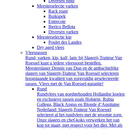
Diversen rund
Meesterselectie varken
Rack roast
Buikspek
Entrecote
Iberico Bellota
Diversen varken
Meesterselectie kip
Poulet des Landes
Dry aged vlees
Vleesrassen
Rund, varken, kip, kalf, lam: bij Slagerij-Traiteur Van
Roessel kunt u iedere vleessoort bestellen.
Meesterslager Dennis van Dun en de ambachtelijke
slagers van Slagerij-Traiteur Van Roessel selecteren
hoogstaande kwaliteit van zorgvuldig geselecteerde
rassen. Vlees met de Van Roessel-garantie!
Rund
Rundvlees van goedgehouden Hollandse koeien
en exclusieve rassen zoals Holstein, Rubia
Gallega, Black Angus en Blonde d’Aquitaine
Nederland: Slagerij-Traiteur Van Roessel
selecteert al het rundvlees met de grootste zorg.
Onze slagers en chef-koks verwerken het van
kop tot staart, met respect voor het dier. Met als