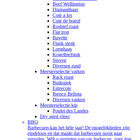
Beef Wellington
Diamanthaas
Cote a los
Cote de boeuf
Rosbief roast
Flat iron
Bavette
Flank steak
Longhaas
Kogelbiefstuk
Stoven
Diversen rund
Meesterselectie varken
Rack roast
Buikspek
Entrecote
Iberico Bellota
Diversen varken
Meesterselectie kip
Poulet des Landes
Dry aged vlees
BBQ
Barbecuen kan het héle jaar! De mogelijkheden zijn
eindeloos en dat maakt dat barbecuen nooit gaat
vervelen. Wilt u genieten van uw barbecue, zorg dan