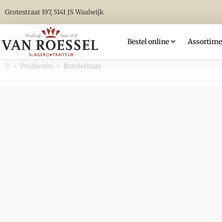
Grotestraat 197, 5141 JS Waalwijk
Bestel online
Assortime
>
Producten
>
Runderhaas