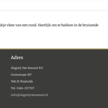
kje vlees van een rund. Heerlijk om te bakken in de bruisende
Adres
Slagerij Van Roessel B.V.
Grotestraat 197
5141 JS Waalwijk
Tel. 0416-337707
info@slagerijvanroessel.nl