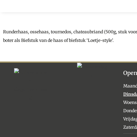
Runderhaas, ossehaas, tournedos, chateaubriand (500g, stuk voor 2
boter als Biefstuk van de haas of biefstuk ‘Loetje-style’.
Open
Maan
Dinsd
Woens
Donde
Vrijda
Zater