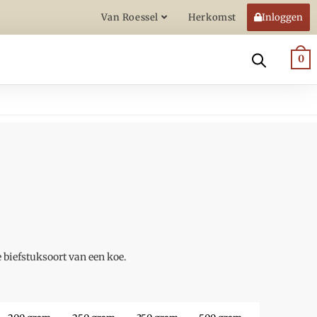
Van Roessel
Herkomst
Inloggen
0
biefstuksoort van een koe.