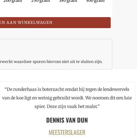
200 gram
250 gram
350 gram
500 gram
EN AAN WINKELWAGEN
rwerkt waardoor sporen hiervan niet uit te sluiten zijn.
“De runderhaas is boterzacht omdat hij tegen de lendewervels
van de koe ligt en weinig gebruikt wordt. We noemen dit een luie
spier. Deze zijn vaak het malst.”
DENNIS VAN DUN
MEESTERSLAGER