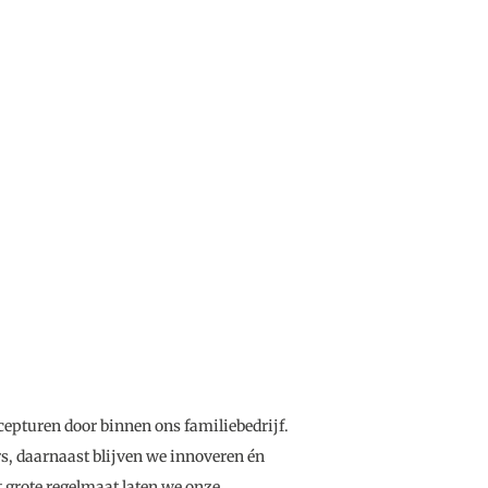
ecepturen door binnen ons familiebedrijf.
s, daarnaast blijven we innoveren én
grote regelmaat laten we onze