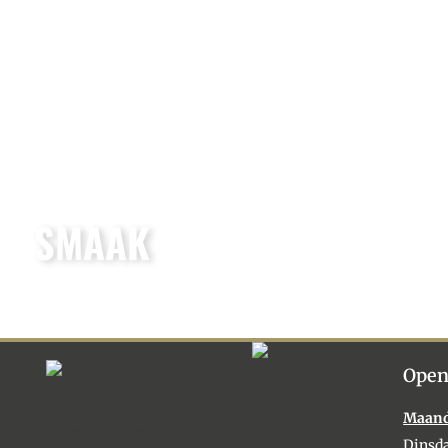
SMAAK
Open
Maan
Dinsd