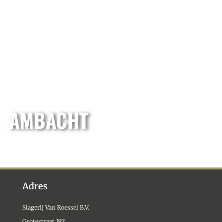
AMBACHT
Adres
Slagerij Van Roessel B.V.
Grotestraat 197