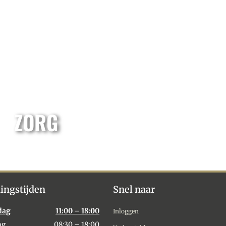
ZORG
ingstijden
Snel naar
dag
11:00 – 18:00
Inloggen
ag
08:30 – 18:00