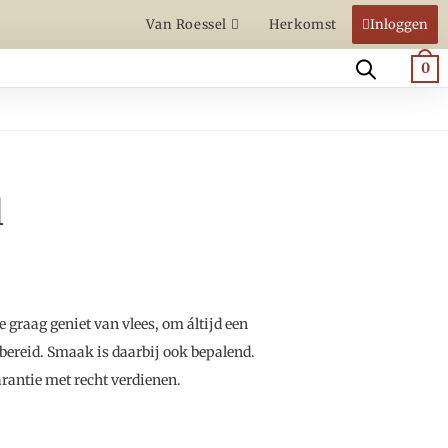
Van Roessel
Herkomst
Inloggen
0
l
 graag geniet van vlees, om áltijd een
bereid. Smaak is daarbij ook bepalend.
rantie met recht verdienen.