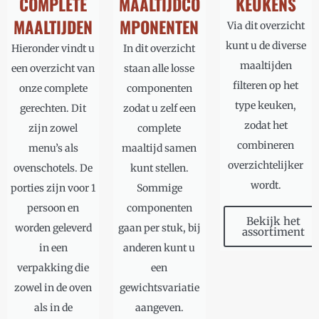
COMPLETE
MAALTIJDCO
KEUKENS
MAALTIJDEN
MPONENTEN
Via dit overzicht
kunt u de diverse
Hieronder vindt u
In dit overzicht
maaltijden
een overzicht van
staan alle losse
filteren op het
onze complete
componenten
type keuken,
gerechten. Dit
zodat u zelf een
zodat het
zijn zowel
complete
combineren
menu’s als
maaltijd samen
overzichtelijker
ovenschotels. De
kunt stellen.
wordt.
porties zijn voor 1
Sommige
persoon en
componenten
Bekijk het
worden geleverd
gaan per stuk, bij
assortiment
in een
anderen kunt u
verpakking die
een
zowel in de oven
gewichtsvariatie
als in de
aangeven.