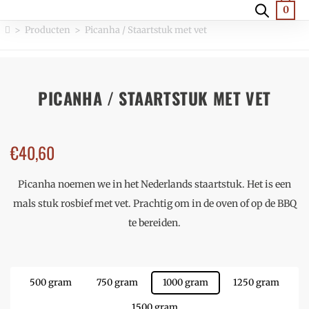
0
>
Producten
>
Picanha / Staartstuk met vet
PICANHA / STAARTSTUK MET VET
€
40,60
Picanha noemen we in het Nederlands staartstuk. Het is een
mals stuk rosbief met vet. Prachtig om in de oven of op de BBQ
te bereiden.
500 gram
750 gram
1000 gram
1250 gram
1500 gram