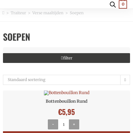
0
>
Traiteur
>
Verse maaltijden
>
Soepen
SOEPEN
filter
Standaard sortering
Bottenbouillon Rund
€
5,95
-
+