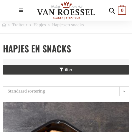
0
>
Traiteur
>
Hapjes
>
Hapjes en snacks
HAPJES EN SNACKS
filter
Standaard sortering