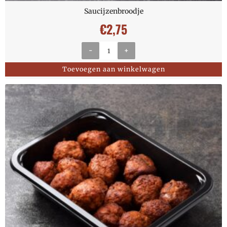
Saucijzenbroodje
€
2,75
-
+
Toevoegen aan winkelwagen