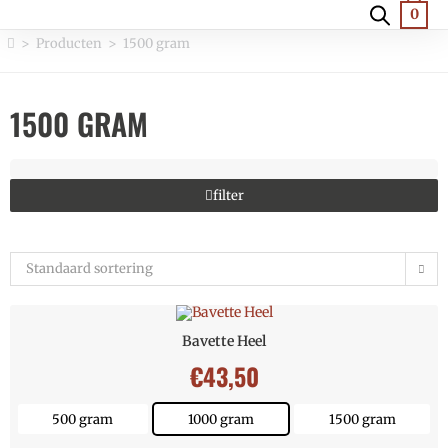
0
>
Producten
>
1500 gram
1500 GRAM
filter
Standaard sortering
Bavette Heel
€
43,50
500 gram
1000 gram
1500 gram