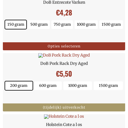
DoB Entrecote Varken
€
4,28
150 gram
500 gram
750 gram
1000 gram
1500 gram
Opties selecteren
DoB Pork Rack Dry Aged
€
5,50
200 gram
600 gram
1000 gram
1500 gram
(tijdelijk) uitverkocht
Holstein Cote a l os