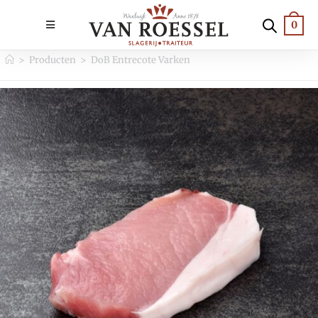
0
>
Producten
>
DoB Entrecote Varken