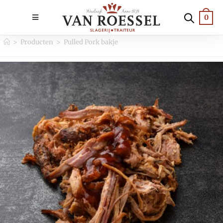
0
>
Producten
>
Pulled Pork bakje