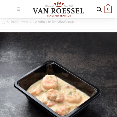
0
>
Producten
>
Gamba s in knoflooksaus