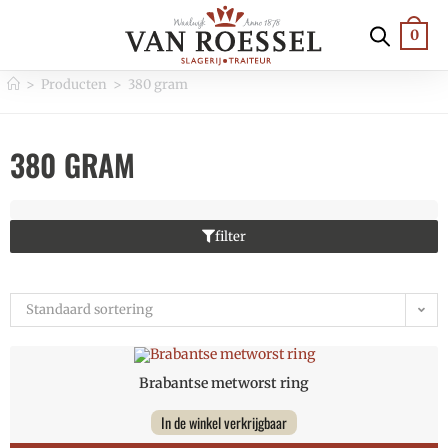
0
>
Producten
>
380 gram
380 GRAM
filter
Standaard sortering
Brabantse metworst ring
In de winkel verkrijgbaar