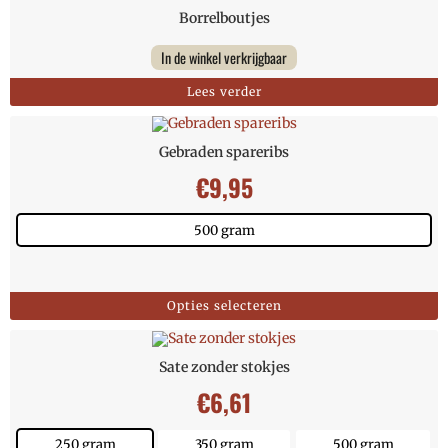
Borrelboutjes
In de winkel verkrijgbaar
Lees verder
Gebraden spareribs
€
9,95
500 gram
Opties selecteren
Sate zonder stokjes
€
6,61
250 gram
350 gram
500 gram