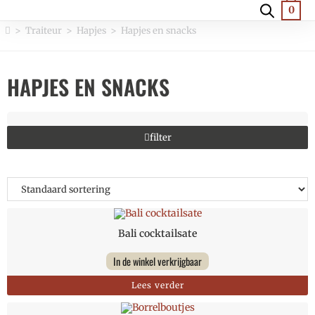
0
>
Traiteur
>
Hapjes
>
Hapjes en snacks
HAPJES EN SNACKS
filter
Bali cocktailsate
In de winkel verkrijgbaar
Lees verder