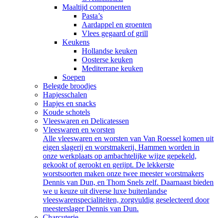
Maaltijd componenten
Pasta’s
Aardappel en groenten
Vlees gegaard of grill
Keukens
Hollandse keuken
Oosterse keuken
Mediterrane keuken
Soepen
Belegde broodjes
Hapjesschalen
Hapjes en snacks
Koude schotels
Vleeswaren en Delicatessen
Vleeswaren en worsten
Alle vleeswaren en worsten van Van Roessel komen uit
eigen slagerij en worstmakerij. Hammen worden in
onze werkplaats op ambachtelijke wijze gepekeld,
gekookt of gerookt en gerijpt. De lekkerste
worstsoorten maken onze twee meester worstmakers
Dennis van Dun, en Thom Snels zelf. Daarnaast bieden
we u keuze uit diverse luxe buitenlandse
vleeswarenspecialiteiten, zorgvuldig geselecteerd door
meesterslager Dennis van Dun.
Charcuterie