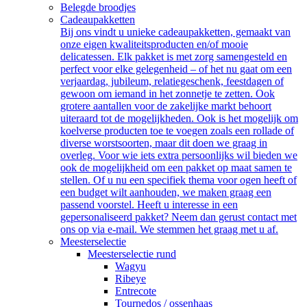
Belegde broodjes
Cadeaupakketten
Bij ons vindt u unieke cadeaupakketten, gemaakt van
onze eigen kwaliteitsproducten en/of mooie
delicatessen. Elk pakket is met zorg samengesteld en
perfect voor elke gelegenheid – of het nu gaat om een
verjaardag, jubileum, relatiegeschenk, feestdagen of
gewoon om iemand in het zonnetje te zetten. Ook
grotere aantallen voor de zakelijke markt behoort
uiteraard tot de mogelijkheden. Ook is het mogelijk om
koelverse producten toe te voegen zoals een rollade of
diverse worstsoorten, maar dit doen we graag in
overleg. Voor wie iets extra persoonlijks wil bieden we
ook de mogelijkheid om een pakket op maat samen te
stellen. Of u nu een specifiek thema voor ogen heeft of
een budget wilt aanhouden, we maken graag een
passend voorstel. Heeft u interesse in een
gepersonaliseerd pakket? Neem dan gerust contact met
ons op via e-mail. We stemmen het graag met u af.
Meesterselectie
Meesterselectie rund
Wagyu
Ribeye
Entrecote
Tournedos / ossenhaas