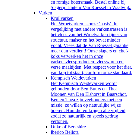
en romige botersmaak. Bestel online bij
Slagerij-Traiteur Van Roessel in Waalwijk.
Varken
Krullvarken
Het Wroetvarken is onze ‘basis’. In
vergelijking met andere varkensrassen is
het vlees van het Wroetvarken fijner van
structuur, malser en het bevat minder
vocht. Vlees dat de Van Roessel-garantie
meer dan verdient! Onze slagers en chef-
koks verwerken het in onze
varkensvleesproducten, vleeswaren en
verse maaltijden. Met respect voor het dier,
van kop tot staart, conform onze standaard.
Kempisch Weidevarken
Het Kempisch Weidevarken wordt
gehouden door Ben Buurs en Thea
Moonen van Den Elshorst in Baarschot.
Ben en Thea zijn veehouders met een
missie: ze willen op natuurlijke wijze
boeren. Hun dieren krijgen alle vrijheid,
zodat ze natuurlijk en speels gedrag
vertonen.
Duke of Berkshire
Iberico Bellota