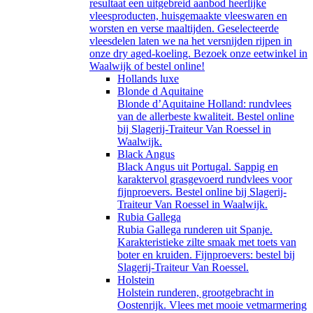
resultaat een uitgebreid aanbod heerlijke
vleesproducten, huisgemaakte vleeswaren en
worsten en verse maaltijden. Geselecteerde
vleesdelen laten we na het versnijden rijpen in
onze dry aged-koeling. Bezoek onze eetwinkel in
Waalwijk of bestel online!
Hollands luxe
Blonde d Aquitaine
Blonde d’Aquitaine Holland: rundvlees
van de allerbeste kwaliteit. Bestel online
bij Slagerij-Traiteur Van Roessel in
Waalwijk.
Black Angus
Black Angus uit Portugal. Sappig en
karaktervol grasgevoerd rundvlees voor
fijnproevers. Bestel online bij Slagerij-
Traiteur Van Roessel in Waalwijk.
Rubia Gallega
Rubia Gallega runderen uit Spanje.
Karakteristieke zilte smaak met toets van
boter en kruiden. Fijnproevers: bestel bij
Slagerij-Traiteur Van Roessel.
Holstein
Holstein runderen, grootgebracht in
Oostenrijk. Vlees met mooie vetmarmering