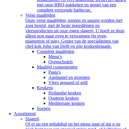
met onze BBQ-pakketten en geniet van een
compleet verzorgde barbecue.
Verse maaltijden
Onze verse maaltijden, soepen en sauzen worden met
zorg bereid, met de beste ingrediënten en
vleesproducten uit onze eigen slagerij. U hoeft ze thuis
alleen nog maar even te verwarmen (in oven,
magnetron of pan). Geniet van de specialiteiten van
chef-kok John van Delft en zijn keukenbrigade.
Complete maaltijden
Menu’s
Ovenschotels
Maaltijd componenten
Pasta’s
Aardappel en groenten
Vlees gegaard of grill
Keukens
Hollandse keuken
Oosterse keuken
Mediterrane keuken
Soepen
Assortiment
Slagerij
Of er nu een gehaktbal op het menu staat of dat u op