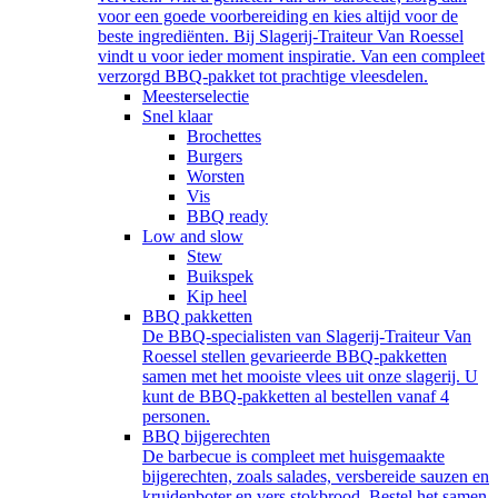
voor een goede voorbereiding en kies altijd voor de
beste ingrediënten. Bij Slagerij-Traiteur Van Roessel
vindt u voor ieder moment inspiratie. Van een compleet
verzorgd BBQ-pakket tot prachtige vleesdelen.
Meesterselectie
Snel klaar
Brochettes
Burgers
Worsten
Vis
BBQ ready
Low and slow
Stew
Buikspek
Kip heel
BBQ pakketten
De BBQ-specialisten van Slagerij-Traiteur Van
Roessel stellen gevarieerde BBQ-pakketten
samen met het mooiste vlees uit onze slagerij. U
kunt de BBQ-pakketten al bestellen vanaf 4
personen.
BBQ bijgerechten
De barbecue is compleet met huisgemaakte
bijgerechten, zoals salades, versbereide sauzen en
kruidenboter en vers stokbrood. Bestel het samen