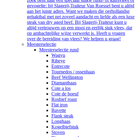
zoek bent naar een speciaal stukje rund- of kalfsvlees of
gevogelte: bij Slagerij-Traiteur Van Roessel bent u altijd
aan het juiste adres. Want we maken die oerhollandse
gehaktbal met net zoveel aandacht en liefde als een luxe
steak van dry aged beef. Bij Slagerij-Traiteur kunt u
altijd vertrouwen op een mooi en eerlijk stuk vlees, dat
op ambachtelijke wijze verwerkt is. Heeft u vragen
over de bereiding van vlees? We helpen u graag!
Meesterselectie
Meesterselectie rund
Wagyu
Ribeye
Entrecote
Tournedos / ossenhaas
Beef Wellington
Diamanthaas
Cote a los
Cote de boeuf
Rosbief roast
Flat iron
Bavette
Flank steak
Longhaas
Kogelbiefstuk
Stoven