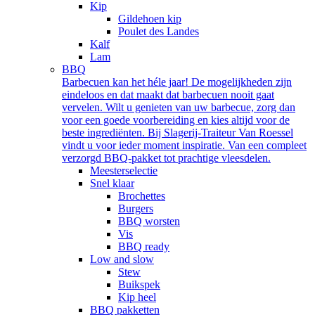
Kip
Gildehoen kip
Poulet des Landes
Kalf
Lam
BBQ
Barbecuen kan het héle jaar! De mogelijkheden zijn
eindeloos en dat maakt dat barbecuen nooit gaat
vervelen. Wilt u genieten van uw barbecue, zorg dan
voor een goede voorbereiding en kies altijd voor de
beste ingrediënten. Bij Slagerij-Traiteur Van Roessel
vindt u voor ieder moment inspiratie. Van een compleet
verzorgd BBQ-pakket tot prachtige vleesdelen.
Meesterselectie
Snel klaar
Brochettes
Burgers
BBQ worsten
Vis
BBQ ready
Low and slow
Stew
Buikspek
Kip heel
BBQ pakketten