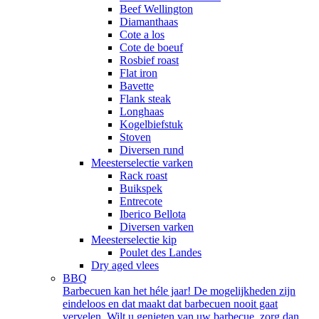
Beef Wellington
Diamanthaas
Cote a los
Cote de boeuf
Rosbief roast
Flat iron
Bavette
Flank steak
Longhaas
Kogelbiefstuk
Stoven
Diversen rund
Meesterselectie varken
Rack roast
Buikspek
Entrecote
Iberico Bellota
Diversen varken
Meesterselectie kip
Poulet des Landes
Dry aged vlees
BBQ
Barbecuen kan het héle jaar! De mogelijkheden zijn
eindeloos en dat maakt dat barbecuen nooit gaat
vervelen. Wilt u genieten van uw barbecue, zorg dan