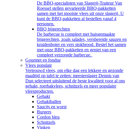
De BBQ-specialisten van Slagerij-Traiteur Van
Roessel stellen gevarieerde BBQ-pakketten
samen met het mooiste vlees uit onze slagerij. U
kunt de BBQ-pakketten al bestellen vanaf 4
personen.
BBQ bijgerechten
De barbecue is compleet met huisgemaakte
bijgerechten, zoals salades, versbereide sauzen en
kruidenboter en vers stokbrood. Bestel het samen
met onze BBQ-pakketten en geniet van een
compleet verzorgde barbecue.
Gourmet en fondue
Vlees populair
Vertrouwd vlees, om elke dag een lekkere en gezonde
maaltijd op tafel te zetten: meesterslager Dennis van
Dun selecteert uitsluitend de beste kwaliteit voor al ons
gehakt, roerbakvlees, schnitzels en meer populaire
vleesproducten.
Gehakt
Gehaktballen
Saucijs en worst
Burgers
Cordon bleu
Schnitzels
Vinken