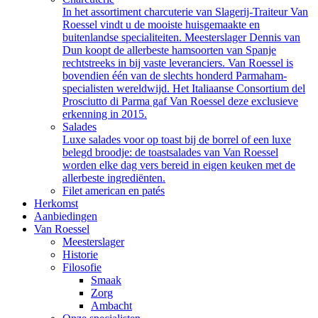
In het assortiment charcuterie van Slagerij-Traiteur Van
Roessel vindt u de mooiste huisgemaakte en
buitenlandse specialiteiten. Meesterslager Dennis van
Dun koopt de allerbeste hamsoorten van Spanje
rechtstreeks in bij vaste leveranciers. Van Roessel is
bovendien één van de slechts honderd Parmaham-
specialisten wereldwijd. Het Italiaanse Consortium del
Prosciutto di Parma gaf Van Roessel deze exclusieve
erkenning in 2015.
Salades
Luxe salades voor op toast bij de borrel of een luxe
belegd broodje: de toastsalades van Van Roessel
worden elke dag vers bereid in eigen keuken met de
allerbeste ingrediënten.
Filet american en patés
Herkomst
Aanbiedingen
Van Roessel
Meesterslager
Historie
Filosofie
Smaak
Zorg
Ambacht