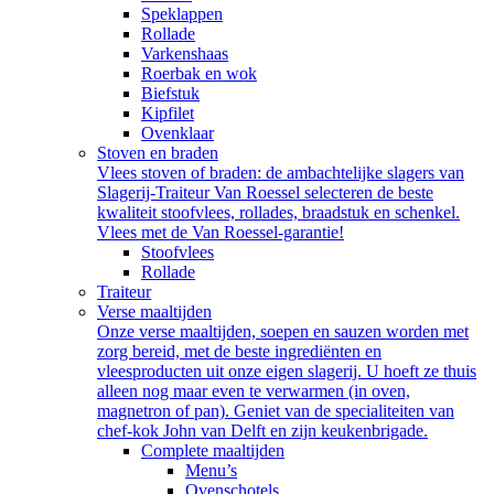
Speklappen
Rollade
Varkenshaas
Roerbak en wok
Biefstuk
Kipfilet
Ovenklaar
Stoven en braden
Vlees stoven of braden: de ambachtelijke slagers van
Slagerij-Traiteur Van Roessel selecteren de beste
kwaliteit stoofvlees, rollades, braadstuk en schenkel.
Vlees met de Van Roessel-garantie!
Stoofvlees
Rollade
Traiteur
Verse maaltijden
Onze verse maaltijden, soepen en sauzen worden met
zorg bereid, met de beste ingrediënten en
vleesproducten uit onze eigen slagerij. U hoeft ze thuis
alleen nog maar even te verwarmen (in oven,
magnetron of pan). Geniet van de specialiteiten van
chef-kok John van Delft en zijn keukenbrigade.
Complete maaltijden
Menu’s
Ovenschotels