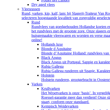
Poulet des Landes
Dry aged vlees
Vleesrassen
Rund, varken, kip, kalf, lam: bij Slagerij-Traiteur Van R
selecteren hoogstaande kwaliteit van zorgvuldig geselect
Rund
Rundvlees van goedgehouden Hollandse koeien en e
het rundvlees met de grootste zorg. Onze slagers en
huisgemaakte vleeswaren en worsten en verse maalt
online!
Hollands luxe
Blonde d Aquitaine
Blonde d’Aquitaine Holland: rundvlees van de
Black Angus
Black Angus uit Portugal. Sappig en karakter
Rubia Gallega
Rubia Gallega runderen uit Spanje. Karakteris
Holstein
Holstein runderen, grootgebracht in Oostenr
Varken
Krullvarken
Het Wroetvarken is onze ‘basis’. In vergelij
Roessel-garantie meer dan verdient! Onze sl
staart, conform onze standaard.
Kempisch Weidevarken