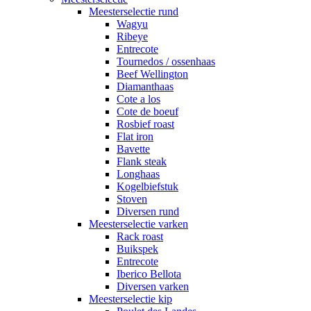
Meesterselectie rund
Wagyu
Ribeye
Entrecote
Tournedos / ossenhaas
Beef Wellington
Diamanthaas
Cote a los
Cote de boeuf
Rosbief roast
Flat iron
Bavette
Flank steak
Longhaas
Kogelbiefstuk
Stoven
Diversen rund
Meesterselectie varken
Rack roast
Buikspek
Entrecote
Iberico Bellota
Diversen varken
Meesterselectie kip