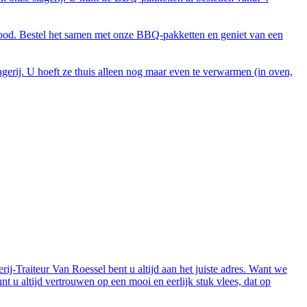
brood. Bestel het samen met onze BBQ-pakketten en geniet van een
gerij. U hoeft ze thuis alleen nog maar even te verwarmen (in oven,
rij-Traiteur Van Roessel bent u altijd aan het juiste adres. Want we
nt u altijd vertrouwen op een mooi en eerlijk stuk vlees, dat op