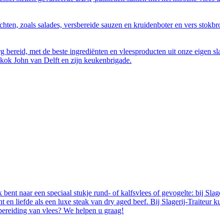
hten, zoals salades, versbereide sauzen en kruidenboter en vers stok
bereid, met de beste ingrediënten en vleesproducten uit onze eigen sla
-kok John van Delft en zijn keukenbrigade.
bent naar een speciaal stukje rund- of kalfsvlees of gevogelte: bij Slage
en liefde als een luxe steak van dry aged beef. Bij Slagerij-Traiteur ku
 bereiding van vlees? We helpen u graag!