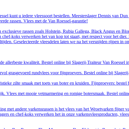
oessel kunt u iedere vleessoort bestellen. Meesterslager Dennis van Dun
eerde rassen. Vlees met de Van Roessel-garantie!
xclusieve rassen zoals Holstein, Rubia Gallega, Black Angus en Blonde
 chef-koks verwerken het van kop tot staart, met respect voor het dier. 
ijden. Geselecteerde vleesdelen laten we na het versnijden rijpen in o
 allerbeste kwaliteit. Bestel online bij Slagerij-Traiteur Van Roessel 
vol grasgevoerd rundvlees voor fijnproevers. Bestel online bij Slageri
tieke zilte smaak met toets van boter en kruiden. Fijnproevers: bestel b
ijk. Vlees met mooie vetmarmering en romige botersmaak. Bestel online 
king met andere varkensrassen is het vlees van het Wroetvarken fijner v
agers en chef-koks verwerken het in onze varkensvleesproducten, vleesw