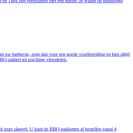
 Thea zijn veehouders met een missie: ze willen op natuurlijke
van uw barbecue, zorg dan voor een goede voorbereiding en kies altijd
BBQ-pakket tot prachtige vleesdelen.
t onze slagerij. U kunt de BBQ-pakketten al bestellen vanaf 4