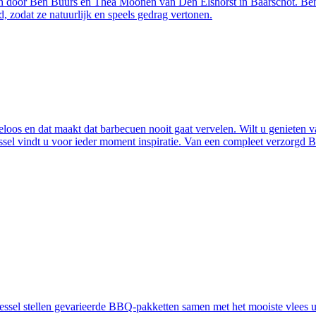
oor Ben Buurs en Thea Moonen van Den Elshorst in Baarschot. Ben en
d, zodat ze natuurlijk en speels gedrag vertonen.
loos en dat maakt dat barbecuen nooit gaat vervelen. Wilt u genieten 
essel vindt u voor ieder moment inspiratie. Van een compleet verzorgd 
ssel stellen gevarieerde BBQ-pakketten samen met het mooiste vlees ui