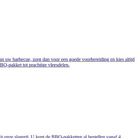
van uw barbecue, zorg dan voor een goede voorbereiding en kies altijd
BBQ-pakket tot prachtige vleesdelen.
t onze slagerij. U kunt de BBQ-pakketten al bestellen vanaf 4