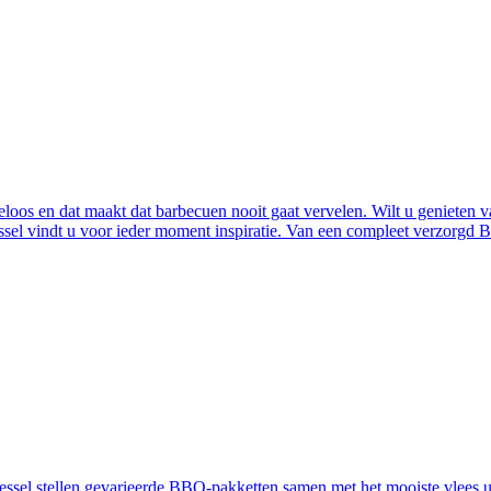
loos en dat maakt dat barbecuen nooit gaat vervelen. Wilt u genieten 
essel vindt u voor ieder moment inspiratie. Van een compleet verzorgd 
ssel stellen gevarieerde BBQ-pakketten samen met het mooiste vlees ui