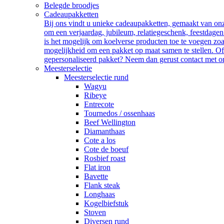
Belegde broodjes
Cadeaupakketten
Bij ons vindt u unieke cadeaupakketten, gemaakt van onze
om een verjaardag, jubileum, relatiegeschenk, feestdagen
is het mogelijk om koelverse producten toe te voegen zoa
mogelijkheid om een pakket op maat samen te stellen. Of
gepersonaliseerd pakket? Neem dan gerust contact met on
Meesterselectie
Meesterselectie rund
Wagyu
Ribeye
Entrecote
Tournedos / ossenhaas
Beef Wellington
Diamanthaas
Cote a los
Cote de boeuf
Rosbief roast
Flat iron
Bavette
Flank steak
Longhaas
Kogelbiefstuk
Stoven
Diversen rund