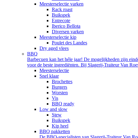
Meesterselectie varken
Rack roast
Buikspek
Entrecote
Iberico Bellota
Diversen varken
Meesterselectie kip
Poulet des Landes
Dry aged vlees
BBQ
Barbecuen kan het héle jaar! De mogelijkheden zijn einde
voor de beste ingrediënten. Bij Slagerij-Traiteur Van Ro
Meesterselectie
Snel klaar
Brochettes
Burgers
Worsten
Vis
BBQ ready
Low and slow
Stew
Buikspek
Kip heel
BBQ pakketten
De BBQ-specialisten van Slagerij-Traiteur Van Roe