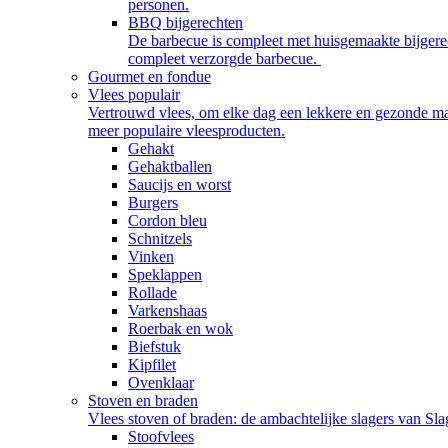
personen.
BBQ bijgerechten
De barbecue is compleet met huisgemaakte bijgerec
compleet verzorgde barbecue.
Gourmet en fondue
Vlees populair
Vertrouwd vlees, om elke dag een lekkere en gezonde maalt
meer populaire vleesproducten.
Gehakt
Gehaktballen
Saucijs en worst
Burgers
Cordon bleu
Schnitzels
Vinken
Speklappen
Rollade
Varkenshaas
Roerbak en wok
Biefstuk
Kipfilet
Ovenklaar
Stoven en braden
Vlees stoven of braden: de ambachtelijke slagers van Slag
Stoofvlees