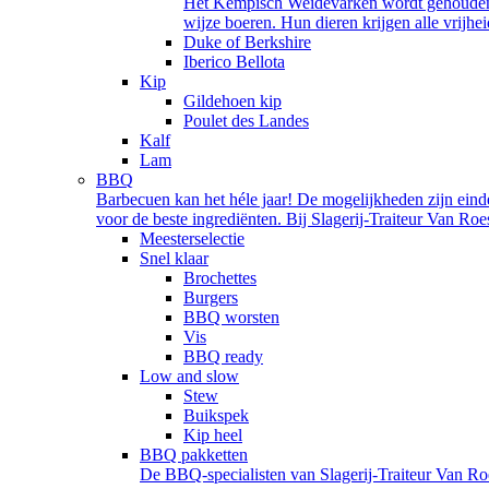
Het Kempisch Weidevarken wordt gehouden d
wijze boeren. Hun dieren krijgen alle vrijhei
Duke of Berkshire
Iberico Bellota
Kip
Gildehoen kip
Poulet des Landes
Kalf
Lam
BBQ
Barbecuen kan het héle jaar! De mogelijkheden zijn einde
voor de beste ingrediënten. Bij Slagerij-Traiteur Van Ro
Meesterselectie
Snel klaar
Brochettes
Burgers
BBQ worsten
Vis
BBQ ready
Low and slow
Stew
Buikspek
Kip heel
BBQ pakketten
De BBQ-specialisten van Slagerij-Traiteur Van Roe