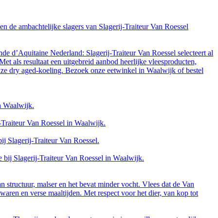
 en de ambachtelijke slagers van Slagerij-Traiteur Van Roessel
 d’Aquitaine Nederland: Slagerij-Traiteur Van Roessel selecteert al
Met als resultaat een uitgebreid aanbod heerlijke vleesproducten,
nze dry aged-koeling. Bezoek onze eetwinkel in Waalwijk of bestel
in Waalwijk.
j-Traiteur Van Roessel in Waalwijk.
ij Slagerij-Traiteur Van Roessel.
bij Slagerij-Traiteur Van Roessel in Waalwijk.
an structuur, malser en het bevat minder vocht. Vlees dat de Van
aren en verse maaltijden. Met respect voor het dier, van kop tot