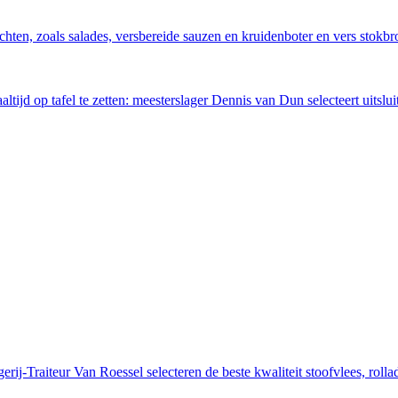
hten, zoals salades, versbereide sauzen en kruidenboter en vers stok
ijd op tafel te zetten: meesterslager Dennis van Dun selecteert uitsluit
erij-Traiteur Van Roessel selecteren de beste kwaliteit stoofvlees, rol