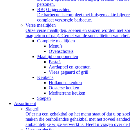
personen.
BBQ bijgerechten
De barbecue is compleet met huisgemaakte bijgerec
compleet verzorgde barbecue.
Verse maaltijden
Onze verse maaltijden, soepen en sauzen worden met zorg 
magnetron of pan). Geniet van de specialiteiten van chef
Complete maaltijden
Menu’s
Ovenschotels
Maaltijd componenten
Pasta’s
Aardappel en groenten
Vlees gegaard of grill
Keukens
Hollandse keuken
Oosterse keuken
Mediterrane keuken
Soepen
Assortiment
Slagerij
Of er nu een gehaktbal op het menu staat of dat u op zoek 
maken die oerhollandse gehaktbal met net zoveel aandacht 
ambachtelijke wijze verwerkt is. Heeft u vragen over de
Meesterselectie