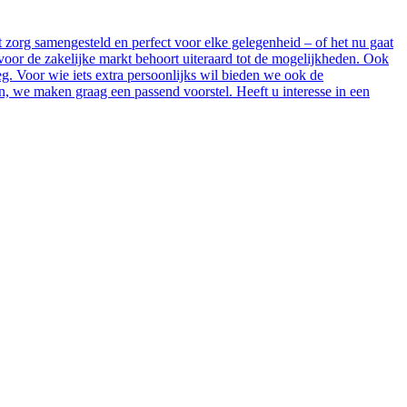
 zorg samengesteld en perfect voor elke gelegenheid – of het nu gaat
voor de zakelijke markt behoort uiteraard tot de mogelijkheden. Ook
eg. Voor wie iets extra persoonlijks wil bieden we ook de
, we maken graag een passend voorstel. Heeft u interesse in een