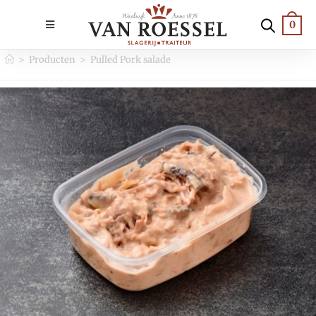
0
>
Producten
>
Pulled Pork salade