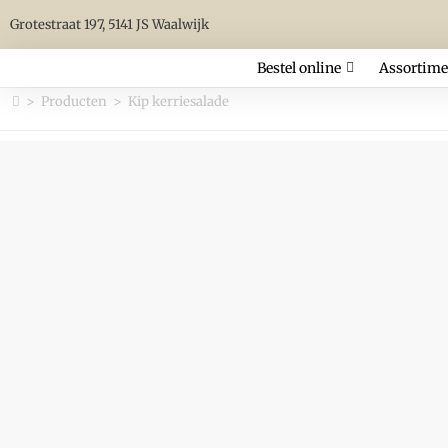
Grotestraat 197, 5141 JS Waalwijk
Bestel online
Assortime
>
Producten
>
Kip kerriesalade