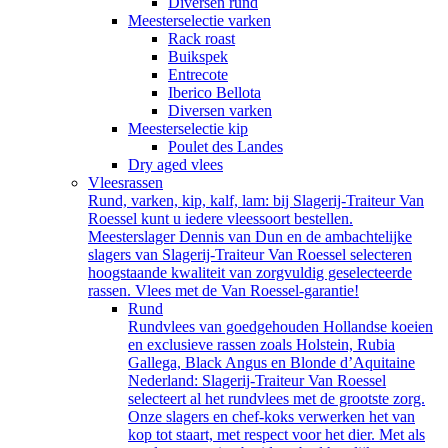
Diversen rund
Meesterselectie varken
Rack roast
Buikspek
Entrecote
Iberico Bellota
Diversen varken
Meesterselectie kip
Poulet des Landes
Dry aged vlees
Vleesrassen
Rund, varken, kip, kalf, lam: bij Slagerij-Traiteur Van
Roessel kunt u iedere vleessoort bestellen.
Meesterslager Dennis van Dun en de ambachtelijke
slagers van Slagerij-Traiteur Van Roessel selecteren
hoogstaande kwaliteit van zorgvuldig geselecteerde
rassen. Vlees met de Van Roessel-garantie!
Rund
Rundvlees van goedgehouden Hollandse koeien
en exclusieve rassen zoals Holstein, Rubia
Gallega, Black Angus en Blonde d’Aquitaine
Nederland: Slagerij-Traiteur Van Roessel
selecteert al het rundvlees met de grootste zorg.
Onze slagers en chef-koks verwerken het van
kop tot staart, met respect voor het dier. Met als