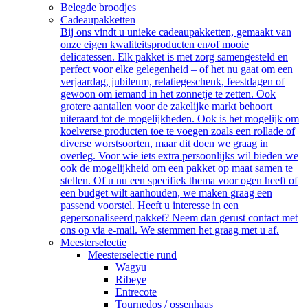
Belegde broodjes
Cadeaupakketten
Bij ons vindt u unieke cadeaupakketten, gemaakt van
onze eigen kwaliteitsproducten en/of mooie
delicatessen. Elk pakket is met zorg samengesteld en
perfect voor elke gelegenheid – of het nu gaat om een
verjaardag, jubileum, relatiegeschenk, feestdagen of
gewoon om iemand in het zonnetje te zetten. Ook
grotere aantallen voor de zakelijke markt behoort
uiteraard tot de mogelijkheden. Ook is het mogelijk om
koelverse producten toe te voegen zoals een rollade of
diverse worstsoorten, maar dit doen we graag in
overleg. Voor wie iets extra persoonlijks wil bieden we
ook de mogelijkheid om een pakket op maat samen te
stellen. Of u nu een specifiek thema voor ogen heeft of
een budget wilt aanhouden, we maken graag een
passend voorstel. Heeft u interesse in een
gepersonaliseerd pakket? Neem dan gerust contact met
ons op via e-mail. We stemmen het graag met u af.
Meesterselectie
Meesterselectie rund
Wagyu
Ribeye
Entrecote
Tournedos / ossenhaas