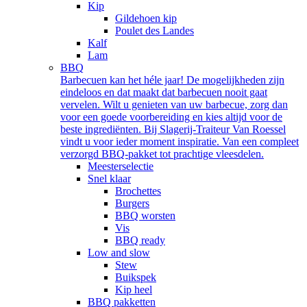
Kip
Gildehoen kip
Poulet des Landes
Kalf
Lam
BBQ
Barbecuen kan het héle jaar! De mogelijkheden zijn
eindeloos en dat maakt dat barbecuen nooit gaat
vervelen. Wilt u genieten van uw barbecue, zorg dan
voor een goede voorbereiding en kies altijd voor de
beste ingrediënten. Bij Slagerij-Traiteur Van Roessel
vindt u voor ieder moment inspiratie. Van een compleet
verzorgd BBQ-pakket tot prachtige vleesdelen.
Meesterselectie
Snel klaar
Brochettes
Burgers
BBQ worsten
Vis
BBQ ready
Low and slow
Stew
Buikspek
Kip heel
BBQ pakketten