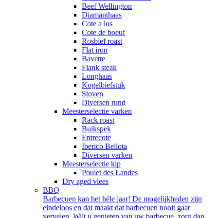
Beef Wellington
Diamanthaas
Cote a los
Cote de boeuf
Rosbief roast
Flat iron
Bavette
Flank steak
Longhaas
Kogelbiefstuk
Stoven
Diversen rund
Meesterselectie varken
Rack roast
Buikspek
Entrecote
Iberico Bellota
Diversen varken
Meesterselectie kip
Poulet des Landes
Dry aged vlees
BBQ
Barbecuen kan het héle jaar! De mogelijkheden zijn
eindeloos en dat maakt dat barbecuen nooit gaat
vervelen. Wilt u genieten van uw barbecue, zorg dan