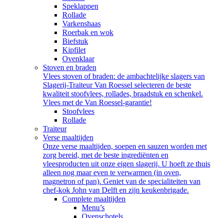
Speklappen
Rollade
Varkenshaas
Roerbak en wok
Biefstuk
Kipfilet
Ovenklaar
Stoven en braden
Vlees stoven of braden: de ambachtelijke slagers van
Slagerij-Traiteur Van Roessel selecteren de beste
kwaliteit stoofvlees, rollades, braadstuk en schenkel.
Vlees met de Van Roessel-garantie!
Stoofvlees
Rollade
Traiteur
Verse maaltijden
Onze verse maaltijden, soepen en sauzen worden met
zorg bereid, met de beste ingrediënten en
vleesproducten uit onze eigen slagerij. U hoeft ze thuis
alleen nog maar even te verwarmen (in oven,
magnetron of pan). Geniet van de specialiteiten van
chef-kok John van Delft en zijn keukenbrigade.
Complete maaltijden
Menu’s
Ovenschotels