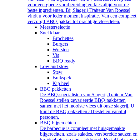
voor een goede voorbereiding en kies altijd voor de
beste ingrediënten. Bij Slagerij-Traiteur Van Roessel
vindt u voor ieder moment inspiratie. Van een compleet
verzorgd BBQ-pakket tot prachtige vleesdelen.
Meesterselectie
Snel klaar
Brochettes
Burgers
Worsten
Vis
BBQ ready
Low and slow
Stew
Buikspek
Kip heel
BBQ pakketten
De BBQ-specialisten van Slagerij-Traiteur Van
Roessel stellen gevarieerde BBQ-pakketten
samen met het mooiste vlees uit onze slagerij. U
kunt de BBQ-pakketten al bestellen vanaf 4
personen.
BBQ bijgerechten
De barbecue is compleet met huisgemaakte
bijgerechten, zoals salades, versbereide sauzen en
kruidenboter en vers stokbrood. Bestel het samen