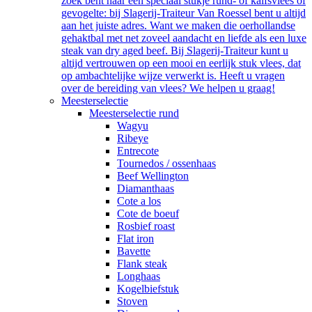
zoek bent naar een speciaal stukje rund- of kalfsvlees of
gevogelte: bij Slagerij-Traiteur Van Roessel bent u altijd
aan het juiste adres. Want we maken die oerhollandse
gehaktbal met net zoveel aandacht en liefde als een luxe
steak van dry aged beef. Bij Slagerij-Traiteur kunt u
altijd vertrouwen op een mooi en eerlijk stuk vlees, dat
op ambachtelijke wijze verwerkt is. Heeft u vragen
over de bereiding van vlees? We helpen u graag!
Meesterselectie
Meesterselectie rund
Wagyu
Ribeye
Entrecote
Tournedos / ossenhaas
Beef Wellington
Diamanthaas
Cote a los
Cote de boeuf
Rosbief roast
Flat iron
Bavette
Flank steak
Longhaas
Kogelbiefstuk
Stoven