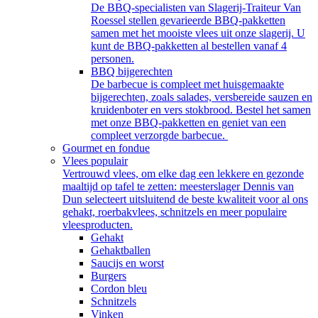
De BBQ-specialisten van Slagerij-Traiteur Van
Roessel stellen gevarieerde BBQ-pakketten
samen met het mooiste vlees uit onze slagerij. U
kunt de BBQ-pakketten al bestellen vanaf 4
personen.
BBQ bijgerechten
De barbecue is compleet met huisgemaakte
bijgerechten, zoals salades, versbereide sauzen en
kruidenboter en vers stokbrood. Bestel het samen
met onze BBQ-pakketten en geniet van een
compleet verzorgde barbecue.
Gourmet en fondue
Vlees populair
Vertrouwd vlees, om elke dag een lekkere en gezonde
maaltijd op tafel te zetten: meesterslager Dennis van
Dun selecteert uitsluitend de beste kwaliteit voor al ons
gehakt, roerbakvlees, schnitzels en meer populaire
vleesproducten.
Gehakt
Gehaktballen
Saucijs en worst
Burgers
Cordon bleu
Schnitzels
Vinken