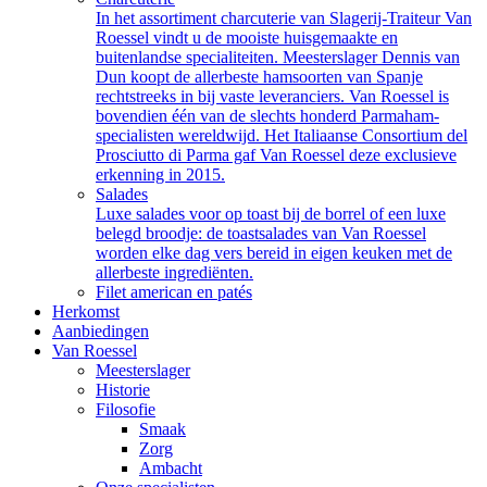
In het assortiment charcuterie van Slagerij-Traiteur Van
Roessel vindt u de mooiste huisgemaakte en
buitenlandse specialiteiten. Meesterslager Dennis van
Dun koopt de allerbeste hamsoorten van Spanje
rechtstreeks in bij vaste leveranciers. Van Roessel is
bovendien één van de slechts honderd Parmaham-
specialisten wereldwijd. Het Italiaanse Consortium del
Prosciutto di Parma gaf Van Roessel deze exclusieve
erkenning in 2015.
Salades
Luxe salades voor op toast bij de borrel of een luxe
belegd broodje: de toastsalades van Van Roessel
worden elke dag vers bereid in eigen keuken met de
allerbeste ingrediënten.
Filet american en patés
Herkomst
Aanbiedingen
Van Roessel
Meesterslager
Historie
Filosofie
Smaak
Zorg
Ambacht