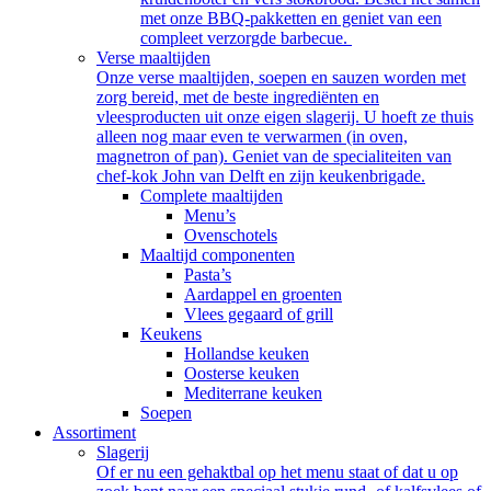
met onze BBQ-pakketten en geniet van een
compleet verzorgde barbecue.
Verse maaltijden
Onze verse maaltijden, soepen en sauzen worden met
zorg bereid, met de beste ingrediënten en
vleesproducten uit onze eigen slagerij. U hoeft ze thuis
alleen nog maar even te verwarmen (in oven,
magnetron of pan). Geniet van de specialiteiten van
chef-kok John van Delft en zijn keukenbrigade.
Complete maaltijden
Menu’s
Ovenschotels
Maaltijd componenten
Pasta’s
Aardappel en groenten
Vlees gegaard of grill
Keukens
Hollandse keuken
Oosterse keuken
Mediterrane keuken
Soepen
Assortiment
Slagerij
Of er nu een gehaktbal op het menu staat of dat u op