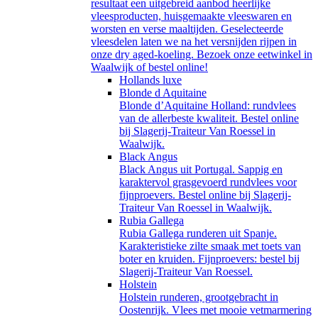
resultaat een uitgebreid aanbod heerlijke
vleesproducten, huisgemaakte vleeswaren en
worsten en verse maaltijden. Geselecteerde
vleesdelen laten we na het versnijden rijpen in
onze dry aged-koeling. Bezoek onze eetwinkel in
Waalwijk of bestel online!
Hollands luxe
Blonde d Aquitaine
Blonde d’Aquitaine Holland: rundvlees
van de allerbeste kwaliteit. Bestel online
bij Slagerij-Traiteur Van Roessel in
Waalwijk.
Black Angus
Black Angus uit Portugal. Sappig en
karaktervol grasgevoerd rundvlees voor
fijnproevers. Bestel online bij Slagerij-
Traiteur Van Roessel in Waalwijk.
Rubia Gallega
Rubia Gallega runderen uit Spanje.
Karakteristieke zilte smaak met toets van
boter en kruiden. Fijnproevers: bestel bij
Slagerij-Traiteur Van Roessel.
Holstein
Holstein runderen, grootgebracht in
Oostenrijk. Vlees met mooie vetmarmering