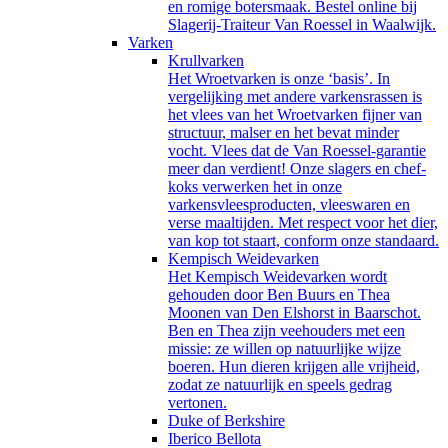
en romige botersmaak. Bestel online bij
Slagerij-Traiteur Van Roessel in Waalwijk.
Varken
Krullvarken
Het Wroetvarken is onze ‘basis’. In
vergelijking met andere varkensrassen is
het vlees van het Wroetvarken fijner van
structuur, malser en het bevat minder
vocht. Vlees dat de Van Roessel-garantie
meer dan verdient! Onze slagers en chef-
koks verwerken het in onze
varkensvleesproducten, vleeswaren en
verse maaltijden. Met respect voor het dier,
van kop tot staart, conform onze standaard.
Kempisch Weidevarken
Het Kempisch Weidevarken wordt
gehouden door Ben Buurs en Thea
Moonen van Den Elshorst in Baarschot.
Ben en Thea zijn veehouders met een
missie: ze willen op natuurlijke wijze
boeren. Hun dieren krijgen alle vrijheid,
zodat ze natuurlijk en speels gedrag
vertonen.
Duke of Berkshire
Iberico Bellota