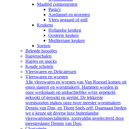
Maaltijd componenten
Pasta’s
Aardappel en groenten
Vlees gegaard of grill
Keukens
Hollandse keuken
Oosterse keuken
Mediterrane keuken
Soepen
Belegde broodjes
Hapjesschalen
Hapjes en snacks
Koude schotels
Vleeswaren en Delicatessen
Vleeswaren en worsten
Alle vleeswaren en worsten van Van Roessel komen uit
eigen slagerij en worstmakerij. Hammen worden in
onze werkplaats op ambachtelijke wijze gepekeld,
gekookt of gerookt en gerijpt. De lekkerste
worstsoorten maken onze twee meester worstmakers
Dennis van Dun, en Thom Snels zelf. Daarnaast bieden
we u keuze uit diverse luxe buitenlandse
vleeswarenspecialiteiten, zorgvuldig geselecteerd door
meesterslager Dennis van Dun.
Charcuterie