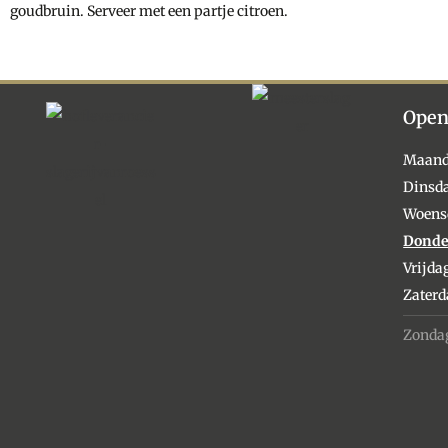
goudbruin. Serveer met een partje citroen.
Open
Maan
Dinsd
Woens
Donde
Vrijda
Zater
Zonda