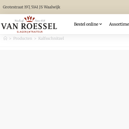
Grotestraat 197, 5141 JS Waalwijk
Bestel online
Assortime
>
Producten
>
Kalfsschnitzel