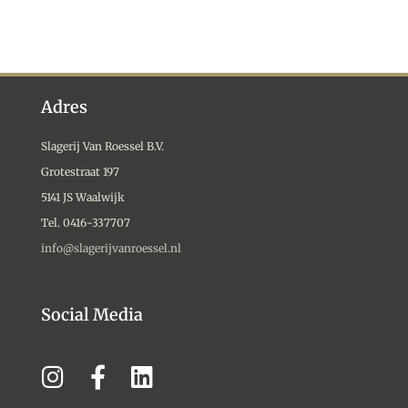
Adres
Slagerij Van Roessel B.V.
Grotestraat 197
5141 JS Waalwijk
Tel. 0416-337707
info@slagerijvanroessel.nl
Social Media