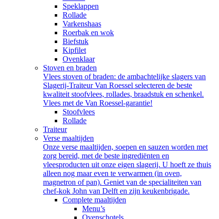
Speklappen
Rollade
Varkenshaas
Roerbak en wok
Biefstuk
Kipfilet
Ovenklaar
Stoven en braden
Vlees stoven of braden: de ambachtelijke slagers van
Slagerij-Traiteur Van Roessel selecteren de beste
kwaliteit stoofvlees, rollades, braadstuk en schenkel.
Vlees met de Van Roessel-garantie!
Stoofvlees
Rollade
Traiteur
Verse maaltijden
Onze verse maaltijden, soepen en sauzen worden met
zorg bereid, met de beste ingrediënten en
vleesproducten uit onze eigen slagerij. U hoeft ze thuis
alleen nog maar even te verwarmen (in oven,
magnetron of pan). Geniet van de specialiteiten van
chef-kok John van Delft en zijn keukenbrigade.
Complete maaltijden
Menu’s
Ovenschotels