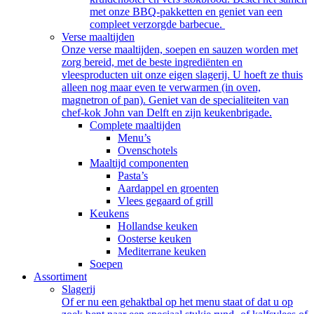
met onze BBQ-pakketten en geniet van een
compleet verzorgde barbecue.
Verse maaltijden
Onze verse maaltijden, soepen en sauzen worden met
zorg bereid, met de beste ingrediënten en
vleesproducten uit onze eigen slagerij. U hoeft ze thuis
alleen nog maar even te verwarmen (in oven,
magnetron of pan). Geniet van de specialiteiten van
chef-kok John van Delft en zijn keukenbrigade.
Complete maaltijden
Menu’s
Ovenschotels
Maaltijd componenten
Pasta’s
Aardappel en groenten
Vlees gegaard of grill
Keukens
Hollandse keuken
Oosterse keuken
Mediterrane keuken
Soepen
Assortiment
Slagerij
Of er nu een gehaktbal op het menu staat of dat u op