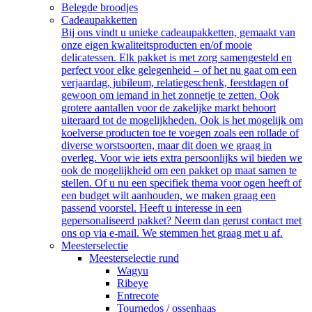
Belegde broodjes
Cadeaupakketten
Bij ons vindt u unieke cadeaupakketten, gemaakt van
onze eigen kwaliteitsproducten en/of mooie
delicatessen. Elk pakket is met zorg samengesteld en
perfect voor elke gelegenheid – of het nu gaat om een
verjaardag, jubileum, relatiegeschenk, feestdagen of
gewoon om iemand in het zonnetje te zetten. Ook
grotere aantallen voor de zakelijke markt behoort
uiteraard tot de mogelijkheden. Ook is het mogelijk om
koelverse producten toe te voegen zoals een rollade of
diverse worstsoorten, maar dit doen we graag in
overleg. Voor wie iets extra persoonlijks wil bieden we
ook de mogelijkheid om een pakket op maat samen te
stellen. Of u nu een specifiek thema voor ogen heeft of
een budget wilt aanhouden, we maken graag een
passend voorstel. Heeft u interesse in een
gepersonaliseerd pakket? Neem dan gerust contact met
ons op via e-mail. We stemmen het graag met u af.
Meesterselectie
Meesterselectie rund
Wagyu
Ribeye
Entrecote
Tournedos / ossenhaas