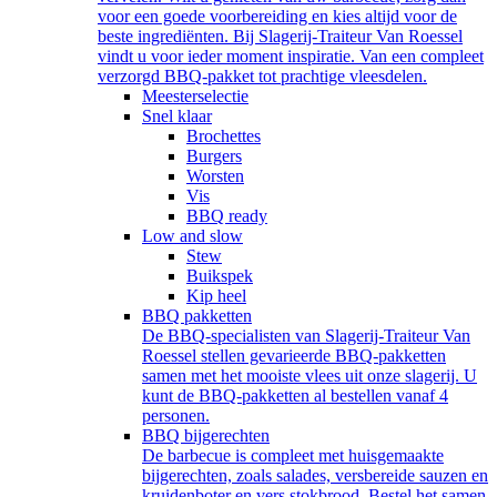
voor een goede voorbereiding en kies altijd voor de
beste ingrediënten. Bij Slagerij-Traiteur Van Roessel
vindt u voor ieder moment inspiratie. Van een compleet
verzorgd BBQ-pakket tot prachtige vleesdelen.
Meesterselectie
Snel klaar
Brochettes
Burgers
Worsten
Vis
BBQ ready
Low and slow
Stew
Buikspek
Kip heel
BBQ pakketten
De BBQ-specialisten van Slagerij-Traiteur Van
Roessel stellen gevarieerde BBQ-pakketten
samen met het mooiste vlees uit onze slagerij. U
kunt de BBQ-pakketten al bestellen vanaf 4
personen.
BBQ bijgerechten
De barbecue is compleet met huisgemaakte
bijgerechten, zoals salades, versbereide sauzen en
kruidenboter en vers stokbrood. Bestel het samen