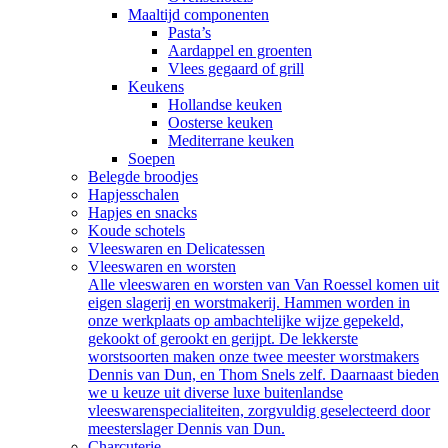
Maaltijd componenten
Pasta’s
Aardappel en groenten
Vlees gegaard of grill
Keukens
Hollandse keuken
Oosterse keuken
Mediterrane keuken
Soepen
Belegde broodjes
Hapjesschalen
Hapjes en snacks
Koude schotels
Vleeswaren en Delicatessen
Vleeswaren en worsten
Alle vleeswaren en worsten van Van Roessel komen uit
eigen slagerij en worstmakerij. Hammen worden in
onze werkplaats op ambachtelijke wijze gepekeld,
gekookt of gerookt en gerijpt. De lekkerste
worstsoorten maken onze twee meester worstmakers
Dennis van Dun, en Thom Snels zelf. Daarnaast bieden
we u keuze uit diverse luxe buitenlandse
vleeswarenspecialiteiten, zorgvuldig geselecteerd door
meesterslager Dennis van Dun.
Charcuterie