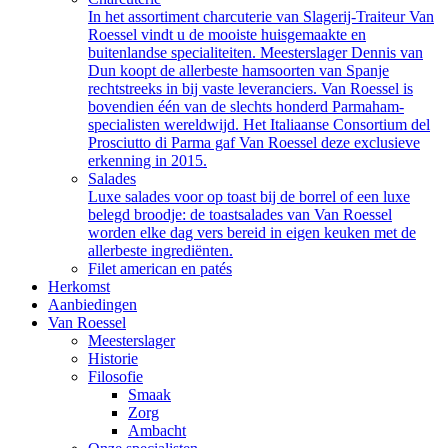
In het assortiment charcuterie van Slagerij-Traiteur Van
Roessel vindt u de mooiste huisgemaakte en
buitenlandse specialiteiten. Meesterslager Dennis van
Dun koopt de allerbeste hamsoorten van Spanje
rechtstreeks in bij vaste leveranciers. Van Roessel is
bovendien één van de slechts honderd Parmaham-
specialisten wereldwijd. Het Italiaanse Consortium del
Prosciutto di Parma gaf Van Roessel deze exclusieve
erkenning in 2015.
Salades
Luxe salades voor op toast bij de borrel of een luxe
belegd broodje: de toastsalades van Van Roessel
worden elke dag vers bereid in eigen keuken met de
allerbeste ingrediënten.
Filet american en patés
Herkomst
Aanbiedingen
Van Roessel
Meesterslager
Historie
Filosofie
Smaak
Zorg
Ambacht