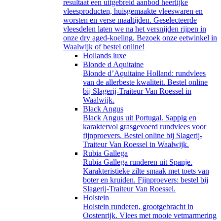
resultaat een uitgebreid aanbod heerlijke
vleesproducten, huisgemaakte vleeswaren en
worsten en verse maaltijden. Geselecteerde
vleesdelen laten we na het versnijden rijpen in
onze dry aged-koeling. Bezoek onze eetwinkel in
Waalwijk of bestel online!
Hollands luxe
Blonde d Aquitaine
Blonde d’Aquitaine Holland: rundvlees
van de allerbeste kwaliteit. Bestel online
bij Slagerij-Traiteur Van Roessel in
Waalwijk.
Black Angus
Black Angus uit Portugal. Sappig en
karaktervol grasgevoerd rundvlees voor
fijnproevers. Bestel online bij Slagerij-
Traiteur Van Roessel in Waalwijk.
Rubia Gallega
Rubia Gallega runderen uit Spanje.
Karakteristieke zilte smaak met toets van
boter en kruiden. Fijnproevers: bestel bij
Slagerij-Traiteur Van Roessel.
Holstein
Holstein runderen, grootgebracht in
Oostenrijk. Vlees met mooie vetmarmering