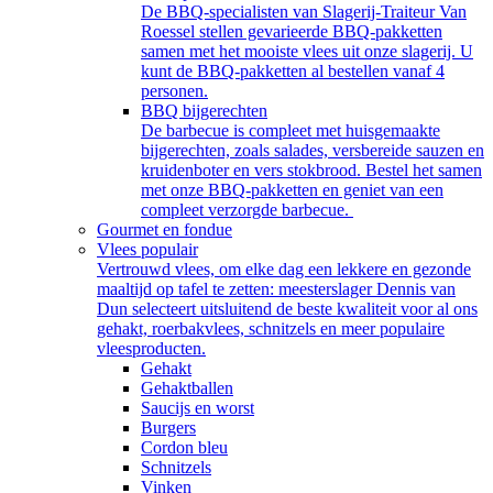
De BBQ-specialisten van Slagerij-Traiteur Van
Roessel stellen gevarieerde BBQ-pakketten
samen met het mooiste vlees uit onze slagerij. U
kunt de BBQ-pakketten al bestellen vanaf 4
personen.
BBQ bijgerechten
De barbecue is compleet met huisgemaakte
bijgerechten, zoals salades, versbereide sauzen en
kruidenboter en vers stokbrood. Bestel het samen
met onze BBQ-pakketten en geniet van een
compleet verzorgde barbecue.
Gourmet en fondue
Vlees populair
Vertrouwd vlees, om elke dag een lekkere en gezonde
maaltijd op tafel te zetten: meesterslager Dennis van
Dun selecteert uitsluitend de beste kwaliteit voor al ons
gehakt, roerbakvlees, schnitzels en meer populaire
vleesproducten.
Gehakt
Gehaktballen
Saucijs en worst
Burgers
Cordon bleu
Schnitzels
Vinken