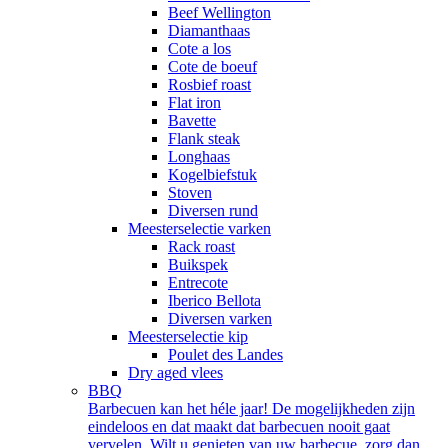
Beef Wellington
Diamanthaas
Cote a los
Cote de boeuf
Rosbief roast
Flat iron
Bavette
Flank steak
Longhaas
Kogelbiefstuk
Stoven
Diversen rund
Meesterselectie varken
Rack roast
Buikspek
Entrecote
Iberico Bellota
Diversen varken
Meesterselectie kip
Poulet des Landes
Dry aged vlees
BBQ
Barbecuen kan het héle jaar! De mogelijkheden zijn
eindeloos en dat maakt dat barbecuen nooit gaat
vervelen. Wilt u genieten van uw barbecue, zorg dan