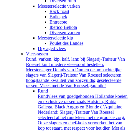
Diversen rund
Meesterselectie varken
Rack roast
Buikspek
Entrecote
Iberico Bellota
Diversen varken
Meesterselectie kip
Poulet des Landes
Dry aged vlees
Vleesrassen
Rund, varken, kip, kalf, lam: bij Slagerij-Traiteur Van
Roessel kunt u iedere vleessoort bestellen.
Meesterslager Dennis van Dun en de ambachtelijke
slagers van Slagerij-Traiteur Van Roessel selecteren
hoogstaande kwaliteit van zorgvuldig geselecteerde
rassen. Vlees met de Van Roessel-garantie!
Rund
Rundvlees van goedgehouden Hollandse koeien
en exclusieve rassen zoals Holstein, Rubia
Gallega, Black Angus en Blonde d’Aquitaine
Nederland: Slagerij-Traiteur Van Roessel
selecteert al het rundvlees met de grootste zorg.
Onze slagers en chef-koks verwerken het van
kop tot staart, met respect voor het dier. Met als