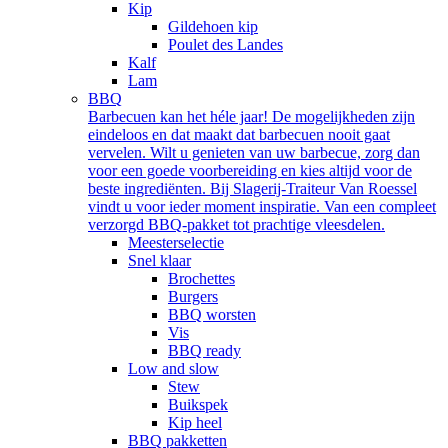
Kip
Gildehoen kip
Poulet des Landes
Kalf
Lam
BBQ
Barbecuen kan het héle jaar! De mogelijkheden zijn
eindeloos en dat maakt dat barbecuen nooit gaat
vervelen. Wilt u genieten van uw barbecue, zorg dan
voor een goede voorbereiding en kies altijd voor de
beste ingrediënten. Bij Slagerij-Traiteur Van Roessel
vindt u voor ieder moment inspiratie. Van een compleet
verzorgd BBQ-pakket tot prachtige vleesdelen.
Meesterselectie
Snel klaar
Brochettes
Burgers
BBQ worsten
Vis
BBQ ready
Low and slow
Stew
Buikspek
Kip heel
BBQ pakketten