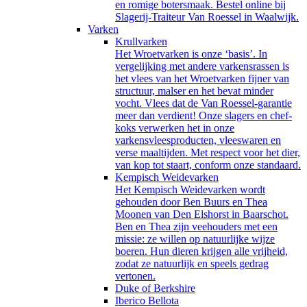
en romige botersmaak. Bestel online bij
Slagerij-Traiteur Van Roessel in Waalwijk.
Varken
Krullvarken
Het Wroetvarken is onze ‘basis’. In
vergelijking met andere varkensrassen is
het vlees van het Wroetvarken fijner van
structuur, malser en het bevat minder
vocht. Vlees dat de Van Roessel-garantie
meer dan verdient! Onze slagers en chef-
koks verwerken het in onze
varkensvleesproducten, vleeswaren en
verse maaltijden. Met respect voor het dier,
van kop tot staart, conform onze standaard.
Kempisch Weidevarken
Het Kempisch Weidevarken wordt
gehouden door Ben Buurs en Thea
Moonen van Den Elshorst in Baarschot.
Ben en Thea zijn veehouders met een
missie: ze willen op natuurlijke wijze
boeren. Hun dieren krijgen alle vrijheid,
zodat ze natuurlijk en speels gedrag
vertonen.
Duke of Berkshire
Iberico Bellota