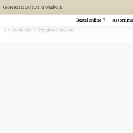
Grotestraat 197, 5141 JS Waalwijk
Bestel online
Assortime
>
Producten
>
Txogitxu Entrecote