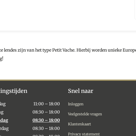
 lendes zijn van het type Petit Vache. Hierbij worden unieke Europese
g!
ingstijden
Snel naar
dag
11:00 – 18:00
Inloggen
ag
08:30 – 18:00
Veelgestelde vragen
sdag
08:30 – 18:00
Klantenkaart
rdag
08:30 – 18:00
Privacy statement