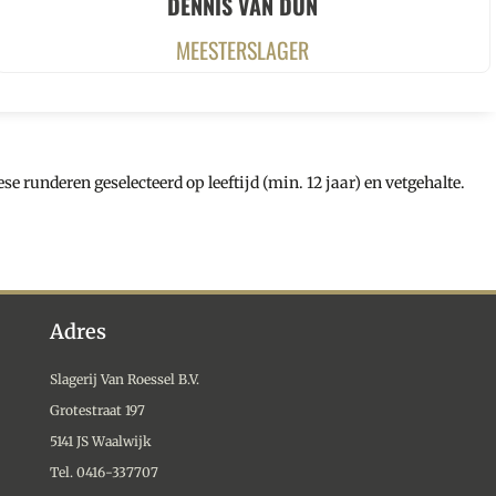
DENNIS VAN DUN
MEESTERSLAGER
 runderen geselecteerd op leeftijd (min. 12 jaar) en vetgehalte.
Adres
Slagerij Van Roessel B.V.
Grotestraat 197
5141 JS Waalwijk
Tel. 0416-337707