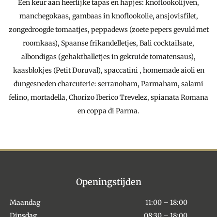
Een keur aan heerlijke tapas en hapjes: knoflookolijven,
manchegokaas, gambaas in knoflookolie, ansjovisfilet,
zongedroogde tomaatjes, peppadews (zoete pepers gevuld met
roomkaas), Spaanse frikandelletjes, Bali cocktailsate,
albondigas (gehaktballetjes in gekruide tomatensaus),
kaasblokjes (Petit Doruval), spaccatini , homemade aioli en
dungesneden charcuterie: serranoham, Parmaham, salami
felino, mortadella, Chorizo Iberico Trevelez, spianata Romana
en coppa di Parma.
Openingstijden
Maandag
11:00 – 18:00
Dinsdag
08:30 – 18:00