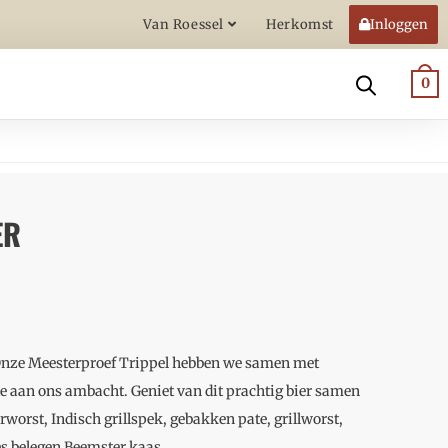
Van Roessel
Herkomst
Inloggen
0
ER
 Onze Meesterproef Trippel hebben we samen met
e aan ons ambacht. Geniet van dit prachtig bier samen
worst, Indisch grillspek, gebakken pate, grillworst,
es belegen Beemster kaas.