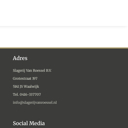
Adres
Slagerij Van Roessel B.V.
Grotestraat 197
5141 JS Waalwijk
Tel. 0416-337707
info@slagerijvanroessel.nl
Social Media