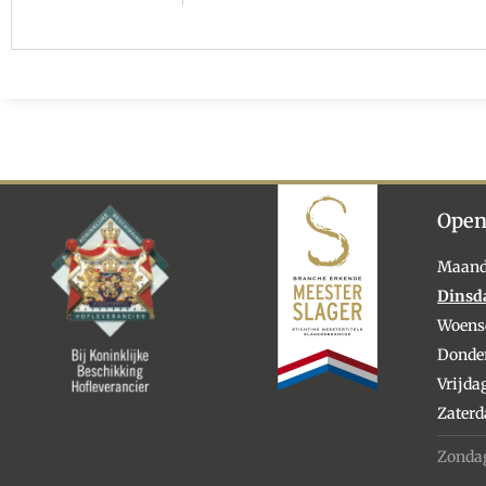
Open
Maan
Dinsd
Woens
Donde
Vrijda
Zater
Zonda