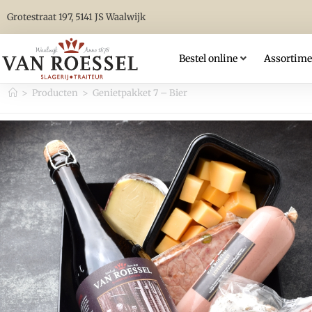
Grotestraat 197, 5141 JS Waalwijk
Bestel online
Assortime
>
Producten
>
Genietpakket 7 – Bier