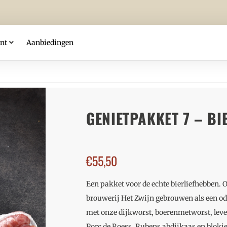
nt
Aanbiedingen
GENIETPAKKET 7 – BI
€
55,50
Een pakket voor de echte bierliefhebben.
brouwerij Het Zwijn gebrouwen als een od
met onze dijkworst, boerenmetworst, lever
Porc de Roess, Rubens abdijkaas en blokj