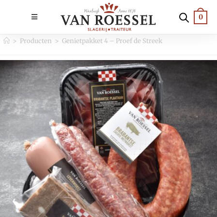
0
>
Producten
>
Genietpakket 4 – Proef de Streek