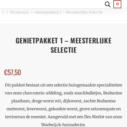
0
>
Producten
>
Genietpakket 1 – Meesterlijke Selectie
GENIETPAKKET 1 – MEESTERLIJKE
SELECTIE
€
57,50
Dit pakket bestaat uit een selectie huisgemaakte specialiteiten
van onze charcuterie-afdeling, zoals snackballetjes, Brabantse
plaatham, droge worst wit, dijkworst, zachte Brabantse
metworst, leverworst, gekookte worst, grove seizoenspate en
terrinevan de meester. Aangevuld met een fles Merlot van onze
Waelwijck-huisselectie.