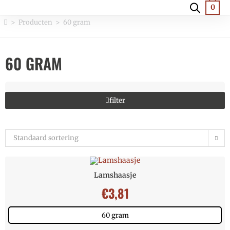
0
>
Producten
>
60 gram
60 GRAM
filter
Standaard sortering
Lamshaasje
€
3,81
60 gram