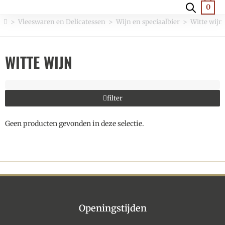
0
>
Vleeswaren en Delicatessen
>
Wijn en speciaalbier
>
Witte wijn
WITTE WIJN
filter
Geen producten gevonden in deze selectie.
Openingstijden