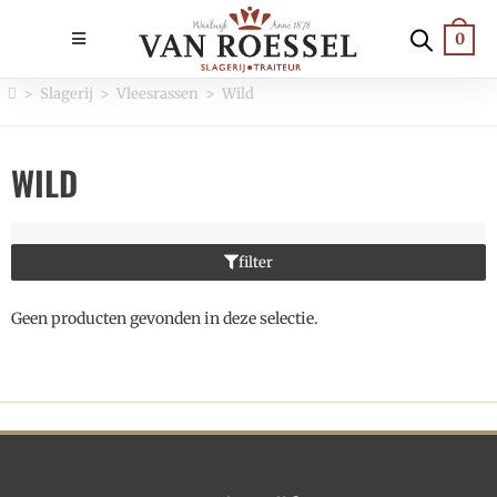
0
>
Slagerij
>
Vleesrassen
>
Wild
WILD
filter
Geen producten gevonden in deze selectie.